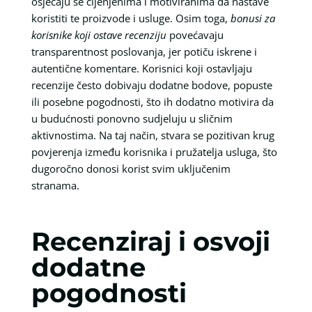
osjećaju se cijenjenima i motiviranima da nastave
koristiti te proizvode i usluge. Osim toga,
bonusi za
korisnike koji ostave recenziju
povećavaju
transparentnost poslovanja, jer potiču iskrene i
autentične komentare. Korisnici koji ostavljaju
recenzije često dobivaju dodatne bodove, popuste
ili posebne pogodnosti, što ih dodatno motivira da
u budućnosti ponovno sudjeluju u sličnim
aktivnostima. Na taj način, stvara se pozitivan krug
povjerenja između korisnika i pružatelja usluga, što
dugoročno donosi korist svim uključenim
stranama.
Recenziraj i osvoji
dodatne
pogodnosti