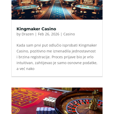
Kingmaker Casino
by
Drazen
|
Feb 26, 2026
|
Casino
Kada sam prvi put odlučio isprobati Kingmaker
Casino, pozitivno me iznenadila jednostavnost
i brzina registracije. Proces prijave bio je vrlo
intuitivan, zahtijevao je samo osnovne podatke,
a već nako