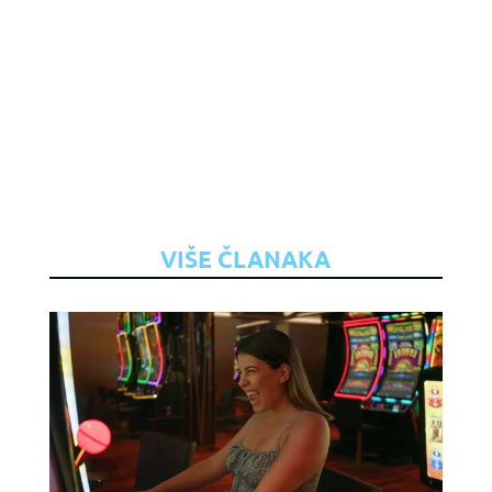
VIŠE ČLANAKA