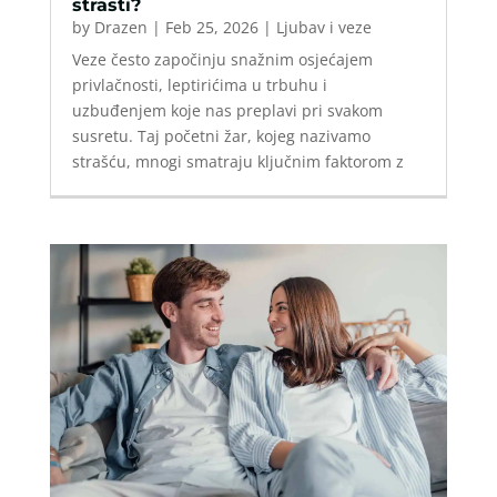
strasti?
by
Drazen
|
Feb 25, 2026
|
Ljubav i veze
Veze često započinju snažnim osjećajem
privlačnosti, leptirićima u trbuhu i
uzbuđenjem koje nas preplavi pri svakom
susretu. Taj početni žar, kojeg nazivamo
strašću, mnogi smatraju ključnim faktorom z