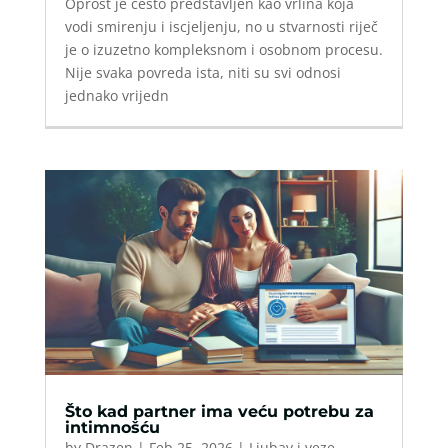
Oprost je često predstavljen kao vrlina koja
vodi smirenju i iscjeljenju, no u stvarnosti riječ
je o izuzetno kompleksnom i osobnom procesu.
Nije svaka povreda ista, niti su svi odnosi
jednako vrijedn
Što kad partner ima veću potrebu za
intimnošću
by
Drazen
|
Feb 25, 2026
|
Ljubav i veze