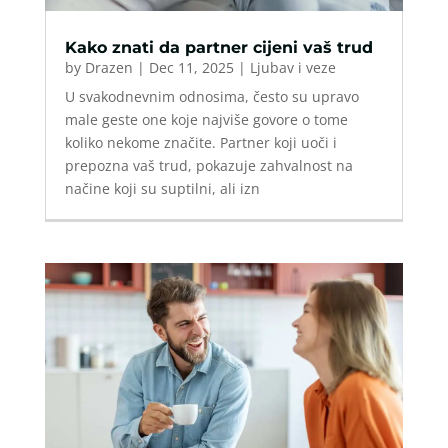
Kako znati da partner cijeni vaš trud
by
Drazen
|
Dec 11, 2025
|
Ljubav i veze
U svakodnevnim odnosima, često su upravo
male geste one koje najviše govore o tome
koliko nekome značite. Partner koji uoči i
prepozna vaš trud, pokazuje zahvalnost na
načine koji su suptilni, ali izn