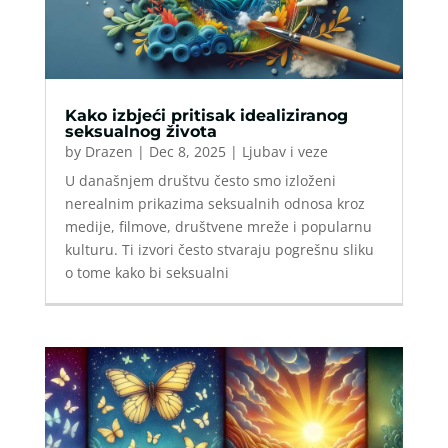
Kako izbjeći pritisak idealiziranog
seksualnog života
by
Drazen
|
Dec 8, 2025
|
Ljubav i veze
U današnjem društvu često smo izloženi
nerealnim prikazima seksualnih odnosa kroz
medije, filmove, društvene mreže i popularnu
kulturu. Ti izvori često stvaraju pogrešnu sliku
o tome kako bi seksualni