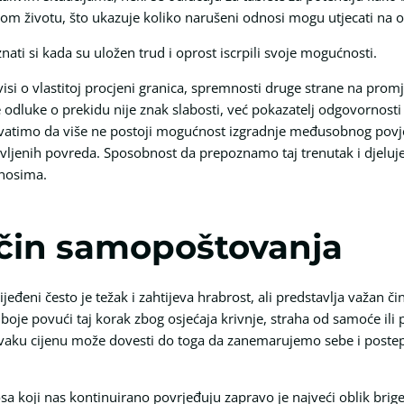
om životu, što ukazuje koliko narušeni odnosi mogu utjecati na o
znati si kada su uložen trud i oprost iscrpili svoje mogućnosti.
isi o vlastitoj procjeni granica, spremnosti druge strane na pro
dluke o prekidu nije znak slabosti, već pokazatelj odgovornosti p
vatimo da više ne postoji mogućnost izgradnje međusobnog povjeren
novljenih povreda. Sposobnost da prepoznamo taj trenutak i djeluj
dnosima.
čin samopoštovanja
đeni često je težak i zahtijeva hrabrost, ali predstavlja važan č
oje povući taj korak zbog osjećaja krivnje, straha od samoće ili p
aku cijenu može dovesti do toga da zanemarujemo sebe i postep
sa koji nas kontinuirano povrjeđuju zapravo je najveći oblik brige