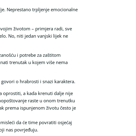
vlje. Neprestano trpljenje emocionalne
vojim životom – primjera radi, sve
lo. No, niti jedan vanjski lijek ne
zanošću i potrebe za zaštitom
znati trenutak u kojem više nema
govori o hrabrosti i snazi karaktera.
 oprostiti, a kada krenuti dalje nije
Samopoštovanje raste u onom trenutku
ak prema ispunjenom životu često je
misleći da će time povratiti osjećaj
ji nas povrjeđuju.