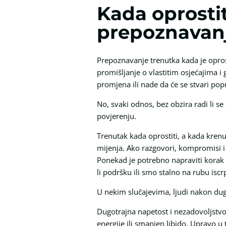
Kada oprostit
prepoznavanj
Prepoznavanje trenutka kada je oprost
promišljanje o vlastitim osjećajima i
promjena ili nade da će se stvari popr
No, svaki odnos, bez obzira radi li se
povjerenju.
Trenutak kada oprostiti, a kada krenuti
mijenja. Ako razgovori, kompromisi i 
Ponekad je potrebno napraviti korak u
li podršku ili smo stalno na rubu iscrp
U nekim slučajevima, ljudi nakon dugo
Dugotrajna napetost i nezadovoljstvo
energije ili smanjen libido. Upravo u