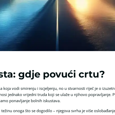
ta: gdje povući crtu?
na koja vodi smirenju i iscjeljenju, no u stvarnosti riječ je o iz
dnosi jednako vrijedni truda koji se ulaže u njihovo popravljanje. 
vamo ponavljanje bolnih iskustava.
ti težinu onoga što se dogodilo – njegova svrha je više oslobađanj