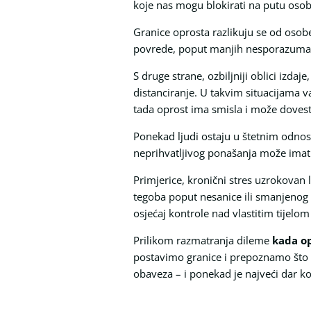
koje nas mogu blokirati na putu osobno
Granice oprosta razlikuju se od osobe
povrede, poput manjih nesporazuma il
S druge strane, ozbiljniji oblici izdaj
distanciranje. U takvim situacijama v
tada oprost ima smisla i može dovest
Ponekad ljudi ostaju u štetnim odnosi
neprihvatljivog ponašanja može imati 
Primjerice, kronični stres uzrokova
tegoba poput nesanice ili smanjenog l
osjećaj kontrole nad vlastitim tijelom
Prilikom razmatranja dileme
kada op
postavimo granice i prepoznamo što na
obaveza – i ponekad je najveći dar k