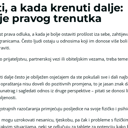
i, a kada krenuti dalje:
e pravog trenutka
 prava odluka, a kada je bolje ostaviti prošlost iza sebe, zahtije
 granicama. Često ljudi ostaju u odnosima koji im donose više boli
aviti.
 o prijateljstvu, partnerskoj vezi ili obiteljskim vezama, treba t
 dalje često je obilježen osjećajem da ste pokušali sve i dali najbo
opraštanja nisu doveli do pozitivnih promjena, to je jasan znak d
natrag i sagledati odnos iz druge perspektive – pitati se donosi li
ljenosti.
trajnih razočaranja primjećuju posljedice na svoje fizičko i psihi
 mogu uzrokovati nesanicu, tjeskobu, pa čak i probleme s fizičkim
 takvim situacijama, neki se odlučuju za tablete za potenciju kako 