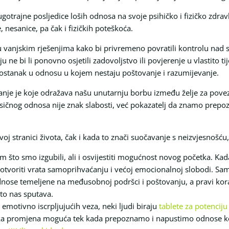
ugotrajne posljedice loših odnosa na svoje psihičko i fizičko zdra
 nesanice, pa čak i fizičkih poteškoća.
 vanjskim rješenjima kako bi privremeno povratili kontrolu nad s
ne bi li ponovno osjetili zadovoljstvo ili povjerenje u vlastito tije
 ostanak u odnosu u kojem nestaju poštovanje i razumijevanje.
anje je koje odražava našu unutarnju borbu između želje za pove
oksičnog odnosa nije znak slabosti, već pokazatelj da znamo prepo
j stranici života, čak i kada to znači suočavanje s neizvjesnošću, 
m što smo izgubili, ali i osvijestiti mogućnost novog početka. Kada
že otvoriti vrata samoprihvaćanju i većoj emocionalnoj slobodi. 
ose temeljene na međusobnoj podršci i poštovanju, a pravi kor
to nas sputava.
motivno iscrpljujućih veza, neki ljudi biraju
tablete za potenciju
inska promjena moguća tek kada prepoznamo i napustimo odnose ko