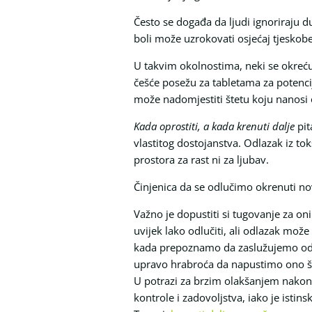
Često se događa da ljudi ignoriraju d
boli može uzrokovati osjećaj tjeskobe,
U takvim okolnostima, neki se okreću
češće posežu za tabletama za potenciju 
može nadomjestiti štetu koju nanosi
Kada oprostiti, a kada krenuti dalje
pit
vlastitog dostojanstva. Odlazak iz t
prostora za rast ni za ljubav.
Činjenica da se odlučimo okrenuti novo
Važno je dopustiti si tugovanje za oni
uvijek lako odlučiti, ali odlazak mo
kada prepoznamo da zaslužujemo odn
upravo hrabroća da napustimo ono š
U potrazi za brzim olakšanjem nakon e
kontrole i zadovoljstva, iako je ist