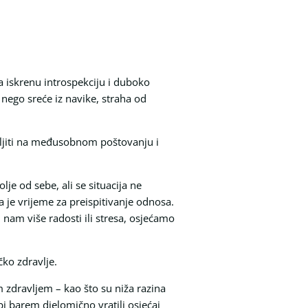
va iskrenu introspekciju i duboko
 nego sreće iz navike, straha od
emeljiti na međusobnom poštovanju i
lje od sebe, ali se situacija ne
a je vrijeme za preispitivanje odnosa.
 nam više radosti ili stresa, osjećamo
čko zdravlje.
 zdravljem – kao što su niža razina
bi barem djelomično vratili osjećaj