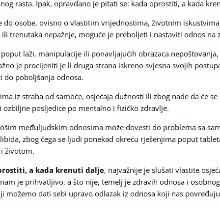
g rasta. Ipak, opravdano je pitati se: kada oprostiti, a kada kren
 do osobe, ovisno o vlastitim vrijednostima, životnim iskustvima
i trenutaka nepažnje, moguće je preboljeti i nastaviti odnos na 
e, poput laži, manipulacije ili ponavljajućih obrazaca nepoštovanja,
ažno je procijeniti je li druga strana iskreno svjesna svojih pos
i do poboljšanja odnosa.
ma iz straha od samoće, osjećaja dužnosti ili zbog nade da će se s
ozbiljne posljedice po mentalno i fizičko zdravlje.
n lošim međuljudskim odnosima može dovesti do problema sa sam
ibida, zbog čega se ljudi ponekad okreću rješenjima poput tableta
 i životom.
rostiti, a kada krenuti dalje
, najvažnije je slušati vlastite osj
m je prihvatljivo, a što nije, temelj je zdravih odnosa i osobnog 
oji možemo dati sebi upravo odlazak iz odnosa koji nas povređuju