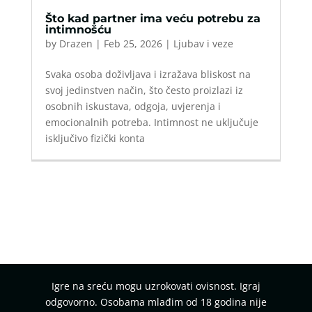
Što kad partner ima veću potrebu za
intimnošću
by
Drazen
|
Feb 25, 2026
|
Ljubav i veze
Svaka osoba doživljava i izražava bliskost na
svoj jedinstven način, što često proizlazi iz
osobnih iskustava, odgoja, uvjerenja i
emocionalnih potreba. Intimnost ne uključuje
isključivo fizički konta
Igre na sreću mogu uzrokovati ovisnost. Igraj
odgovorno. Osobama mlađim od 18 godina nije