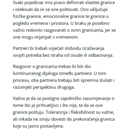
Svaki pojedinac ima pravo definirati vlastite granice
i očekivati da će se one poštovati. Ovo uključuje
fizičke granice, emocionalne granice te granice u
pogledu vremena i prostora. U braku je posebno
važno redovito razgovarati o ovim granicama, jer se
one mogu mijenjati s vremenom.
Partneri bi trebali osjećati slobodu izražavanja
svojih potreba bez straha od osude ili odbacivanja.
Razgovor o granicama trebao bi biti dio
kontinuiranog dijaloga između partnera. U tom
procesu, oba partnera trebaju biti spremna slušati i
razumjeti perspektivu drugoga.
Važno je da se postigne zajedničko razumijevanje o
tome što je prihvatljivo i što nije, te da se ove
granice poštuju. Tolerancija i fleksibilnost su važne,
ali nikada ne smiju dovesti do prekoračenja granica
koje su jasno postavljene.