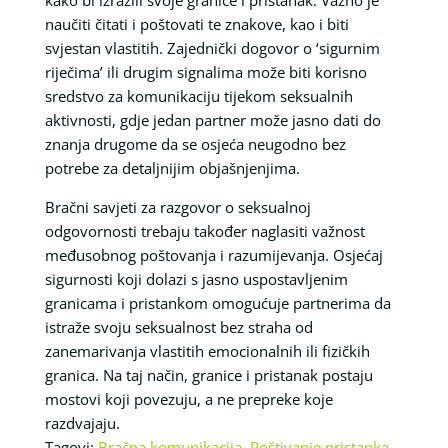
naučiti čitati i poštovati te znakove, kao i biti
svjestan vlastitih. Zajednički dogovor o ‘sigurnim
riječima’ ili drugim signalima može biti korisno
sredstvo za komunikaciju tijekom seksualnih
aktivnosti, gdje jedan partner može jasno dati do
znanja drugome da se osjeća neugodno bez
potrebe za detaljnijim objašnjenjima.
Bračni savjeti za razgovor o seksualnoj
odgovornosti trebaju također naglasiti važnost
međusobnog poštovanja i razumijevanja. Osjećaj
sigurnosti koji dolazi s jasno uspostavljenim
granicama i pristankom omogućuje partnerima da
istraže svoju seksualnost bez straha od
zanemarivanja vlastitih emocionalnih ili fizičkih
granica. Na taj način, granice i pristanak postaju
mostovi koji povezuju, a ne prepreke koje
razdvajaju.
Tagovi:
Bračna komunikacija
,
Poštivanje pristanka
,