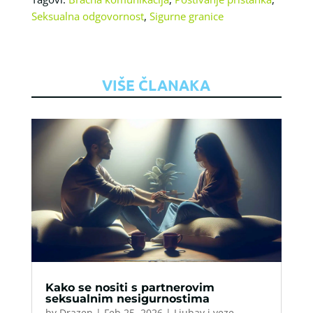
Seksualna odgovornost
,
Sigurne granice
VIŠE ČLANAKA
Kako se nositi s partnerovim
seksualnim nesigurnostima
by
Drazen
|
Feb 25, 2026
|
Ljubav i veze