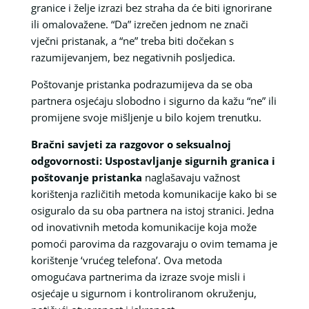
granice i želje izrazi bez straha da će biti ignorirane
ili omalovažene. “Da” izrečen jednom ne znači
vječni pristanak, a “ne” treba biti dočekan s
razumijevanjem, bez negativnih posljedica.
Poštovanje pristanka podrazumijeva da se oba
partnera osjećaju slobodno i sigurno da kažu “ne” ili
promijene svoje mišljenje u bilo kojem trenutku.
Bračni savjeti za razgovor o seksualnoj
odgovornosti: Uspostavljanje sigurnih granica i
poštovanje pristanka
naglašavaju važnost
korištenja različitih metoda komunikacije kako bi se
osiguralo da su oba partnera na istoj stranici. Jedna
od inovativnih metoda komunikacije koja može
pomoći parovima da razgovaraju o ovim temama je
korištenje ‘vrućeg telefona’. Ova metoda
omogućava partnerima da izraze svoje misli i
osjećaje u sigurnom i kontroliranom okruženju,