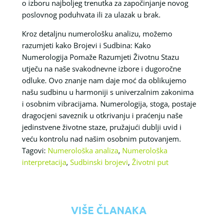
o izboru najboljeg trenutka za započinjanje novog
poslovnog poduhvata ili za ulazak u brak.
Kroz detaljnu numerološku analizu, možemo
razumjeti kako Brojevi i Sudbina: Kako
Numerologija Pomaže Razumjeti Životnu Stazu
utječu na naše svakodnevne izbore i dugoročne
odluke. Ovo znanje nam daje moć da oblikujemo
našu sudbinu u harmoniji s univerzalnim zakonima
i osobnim vibracijama. Numerologija, stoga, postaje
dragocjeni saveznik u otkrivanju i praćenju naše
jedinstvene životne staze, pružajući dublji uvid i
veću kontrolu nad našim osobnim putovanjem.
Tagovi:
Numerološka analiza
,
Numerološka
interpretacija
,
Sudbinski brojevi
,
Životni put
VIŠE ČLANAKA