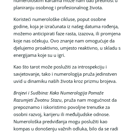
numerološkim kartama može nam dati prednost u
planiranju osobnog i profesionalnog života.
Koristeći numerološke cikluse, poput osobne
godine, koja je izračunata iz našeg datuma rođenja,
možemo anticipirati faze rasta, izazova, ili promjena
koje nas očekuju. Ovo znanje nam omogućuje da
djelujemo proaktivno, umjesto reaktivno, u skladu s
energijama koje su u igri.
Kao što tarot može poslužiti za introspekciju i
savjetovanje, tako i numerologija pruža jedinstven
uvid u dinamiku naših života kroz prizmu brojeva.
Brojevi i Sudbina: Kako Numerologija Pomaže
Razumjeti Životnu Stazu
, pruža nam mogućnost da
prepoznamo i iskoristimo povoljne trenutke za
osobni razvoj, karijeru ili međuljudske odnose.
Numerološka predviđanja mogu poslužiti kao
kompas u donošenju važnih odluka, bilo da se radi