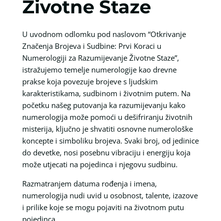
Životne Staze
U uvodnom odlomku pod naslovom “Otkrivanje
Značenja Brojeva i Sudbine: Prvi Koraci u
Numerologiji za Razumijevanje Životne Staze”,
istražujemo temelje numerologije kao drevne
prakse koja povezuje brojeve s ljudskim
karakteristikama, sudbinom i životnim putem. Na
početku našeg putovanja ka razumijevanju kako
numerologija može pomoći u dešifriranju životnih
misterija, ključno je shvatiti osnovne numerološke
koncepte i simboliku brojeva. Svaki broj, od jedinice
do devetke, nosi posebnu vibraciju i energiju koja
može utjecati na pojedinca i njegovu sudbinu.
Razmatranjem datuma rođenja i imena,
numerologija nudi uvid u osobnost, talente, izazove
i prilike koje se mogu pojaviti na životnom putu
pojedinca.