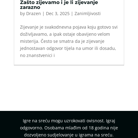
Zašto zijevamo i je li zijevanje
zarazno
by
Drazen
|
Dec 3, 2025
|
Zanimljivosti
Zijevanje je svakodnevna pojava koju gotovo svi
doživljavamo, a ipak ostaje obavijeno velom
misterija. Često se smatra da je zijevanje
jednostavan odgovor tijela na umor ili dosadu,
no znanstvenici i
Igre na sreću mogu uzrokovati ovisnost. Igraj
odgovorno. Osobama mlađim od 18 godina nije
dozvoljeno sudjelovanje u igrama na sreću.