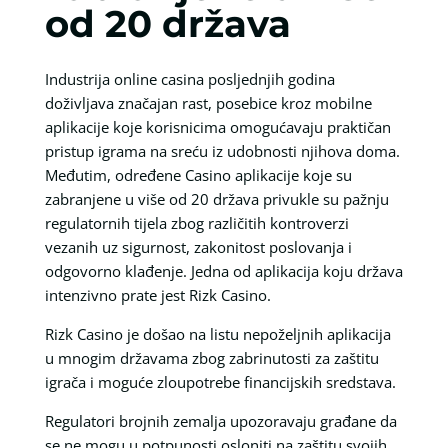
od 20 država
Industrija online casina posljednjih godina
doživljava značajan rast, posebice kroz mobilne
aplikacije koje korisnicima omogućavaju praktičan
pristup igrama na sreću iz udobnosti njihova doma.
Međutim, određene Casino aplikacije koje su
zabranjene u više od 20 država privukle su pažnju
regulatornih tijela zbog različitih kontroverzi
vezanih uz sigurnost, zakonitost poslovanja i
odgovorno klađenje. Jedna od aplikacija koju država
intenzivno prate jest Rizk Casino.
Rizk Casino je došao na listu nepoželjnih aplikacija
u mnogim državama zbog zabrinutosti za zaštitu
igrača i moguće zloupotrebe financijskih sredstava.
Regulatori brojnih zemalja upozoravaju građane da
se ne mogu u potpunosti osloniti na zaštitu svojih