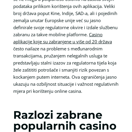
podataka prilikom korištenja ovih aplikacija. Veliki
broj država poput Kine, Indije, SAD-a, ali i pojedinih
zemalja unutar Europske unije već su jasno
definirale svoje regulatorne okvire i izdale službenu
zabranu za takve mobilne platforme.
Casino
aplikacije koje su zabranjene u više od 20 država
često nailaze na probleme s međunarodnim
transakcijama, pružanjem nelegalnih usluga te
predstavljaju stalni izazov za regulatorna tijela koja
žele zaštititi potrošače i smanjiti rizik povezan s
kockanjem putem interneta. Ova ograničenja jasno
ukazuju na ozbiljnost situacije i važnost regulativnih
mjera pri korištenju online casina.
Razlozi zabrane
popularnih casino