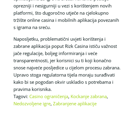
oprezniji i nesigurniji u vezi s korištenjem novih
platformi, što dugoročno utječe na cjelokupno
tržište online casina i mobilnih aplikacija povezanih
s igrama na sreću.
Naposljetku, problematični uvjeti korištenja i
zabrane aplikacija poput Rizk Casina ističu važnost
jače regulacije, boljeg informiranja i veće
transparentnosti, jer korisnici su ti koji konačno
snose najveće posljedice u cijelom procesu zabrana.
Upravo stoga regulatorna tijela moraju surađivati
kako bi se pogodan okvir uskladio s potrebama i
pravima korisnika.
Tagovi:
Casino ograničenja
,
Kockanje zabrana
,
Nedozvoljene igre
,
Zabranjene aplikacije