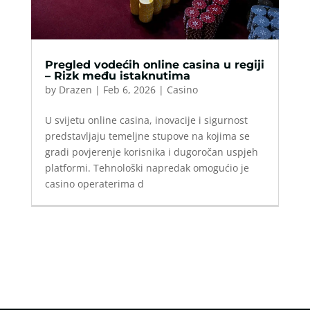
Pregled vodećih online casina u regiji
– Rizk među istaknutima
by
Drazen
|
Feb 6, 2026
|
Casino
U svijetu online casina, inovacije i sigurnost
predstavljaju temeljne stupove na kojima se
gradi povjerenje korisnika i dugoročan uspjeh
platformi. Tehnološki napredak omogućio je
casino operaterima d