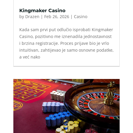
Kingmaker Casino
by
Drazen
|
Feb 26, 2026
|
Casino
Kada sam prvi put odlučio isprobati Kingmaker
Casino, pozitivno me iznenadila jednostavnost
i brzina registracije. Proces prijave bio je vrlo
intuitivan, zahtijevao je samo osnovne podatke,
a već nako