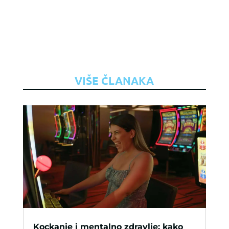
VIŠE ČLANAKA
Kockanje i mentalno zdravlje: kako