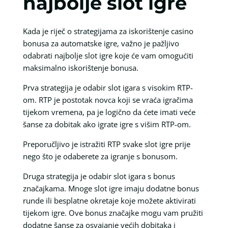
najbolje slot igre
Kada je riječ o strategijama za iskorištenje casino
bonusa za automatske igre, važno je pažljivo
odabrati najbolje slot igre koje će vam omogućiti
maksimalno iskorištenje bonusa.
Prva strategija je odabir slot igara s visokim RTP-
om. RTP je postotak novca koji se vraća igračima
tijekom vremena, pa je logično da ćete imati veće
šanse za dobitak ako igrate igre s višim RTP-om.
Preporučljivo je istražiti RTP svake slot igre prije
nego što je odaberete za igranje s bonusom.
Druga strategija je odabir slot igara s bonus
značajkama. Mnoge slot igre imaju dodatne bonus
runde ili besplatne okretaje koje možete aktivirati
tijekom igre. Ove bonus značajke mogu vam pružiti
dodatne šanse za osvajanje većih dobitaka i