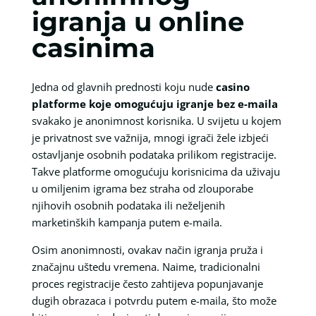
igranja u online
casinima
Jedna od glavnih prednosti koju nude
casino
platforme koje omogućuju igranje bez e-maila
svakako je anonimnost korisnika. U svijetu u kojem
je privatnost sve važnija, mnogi igrači žele izbjeći
ostavljanje osobnih podataka prilikom registracije.
Takve platforme omogućuju korisnicima da uživaju
u omiljenim igrama bez straha od zlouporabe
njihovih osobnih podataka ili neželjenih
marketinških kampanja putem e-maila.
Osim anonimnosti, ovakav način igranja pruža i
značajnu uštedu vremena. Naime, tradicionalni
proces registracije često zahtijeva popunjavanje
dugih obrazaca i potvrdu putem e-maila, što može