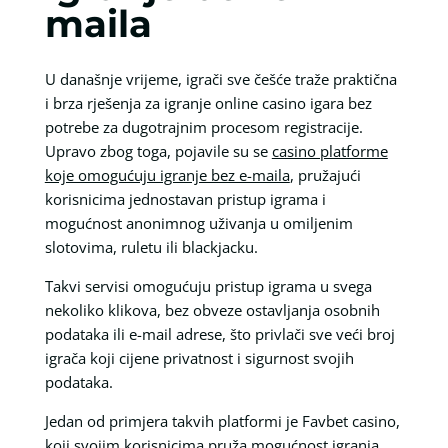
maila
U današnje vrijeme, igrači sve češće traže praktična
i brza rješenja za igranje online casino igara bez
potrebe za dugotrajnim procesom registracije.
Upravo zbog toga, pojavile su se
casino platforme
koje omogućuju igranje bez e-maila
, pružajući
korisnicima jednostavan pristup igrama i
mogućnost anonimnog uživanja u omiljenim
slotovima, ruletu ili blackjacku.
Takvi servisi omogućuju pristup igrama u svega
nekoliko klikova, bez obveze ostavljanja osobnih
podataka ili e-mail adrese, što privlači sve veći broj
igrača koji cijene privatnost i sigurnost svojih
podataka.
Jedan od primjera takvih platformi je Favbet casino,
koji svojim korisnicima pruža mogućnost igranja