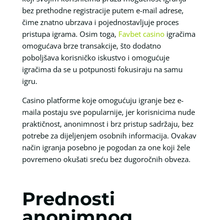
bez prethodne registracije putem e-mail adrese,
čime znatno ubrzava i pojednostavljuje proces
pristupa igrama. Osim toga,
Favbet casino
igračima
omogućava brze transakcije, što dodatno
poboljšava korisničko iskustvo i omogućuje
igračima da se u potpunosti fokusiraju na samu
igru.
Casino platforme koje omogućuju igranje bez e-
maila postaju sve popularnije, jer korisnicima nude
praktičnost, anonimnost i brz pristup sadržaju, bez
potrebe za dijeljenjem osobnih informacija. Ovakav
način igranja posebno je pogodan za one koji žele
povremeno okušati sreću bez dugoročnih obveza.
Prednosti
anonimnog