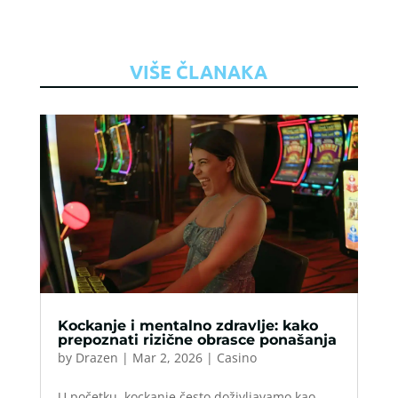
VIŠE ČLANAKA
Kockanje i mentalno zdravlje: kako
prepoznati rizične obrasce ponašanja
by
Drazen
|
Mar 2, 2026
|
Casino
U početku, kockanje često doživljavamo kao