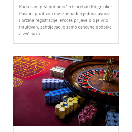
Kada sam prvi put odlučio isprobati Kingmaker
Casino, pozitivno me iznenadila jednostavnost
i brzina registracije. Proces prijave bio je vrlo
intuitivan, zahtijevao je samo osnovne podatke,
a već nako