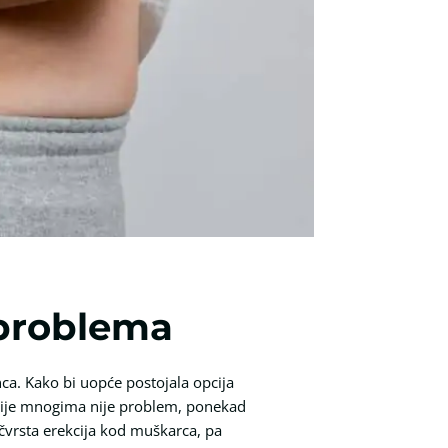
 problema
nca. Kako bi uopće postojala opcija
ekcije mnogima nije problem, ponekad
 čvrsta erekcija kod muškarca, pa