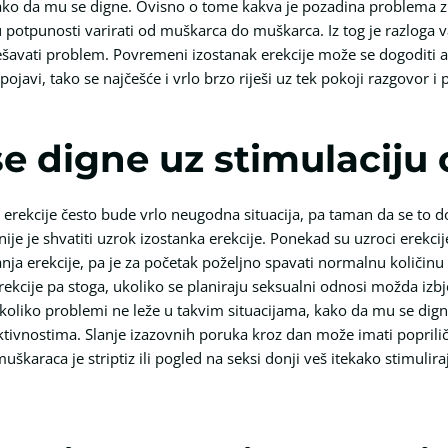
kako da mu se digne. Ovisno o tome kakva je pozadina problema z
potpunosti varirati od muškarca do muškarca. Iz tog je razloga 
rješavati problem. Povremeni izostanak erekcije može se dogoditi
pojavi, tako se najčešće i vrlo brzo riješi uz tek pokoji razgovor i
 digne uz stimulaciju o
ekcije često bude vrlo neugodna situacija, pa taman da se to doga
nije je shvatiti uzrok izostanka erekcije. Ponekad su uzroci erekci
nja erekcije, pa je za početak poželjno spavati normalnu količinu
kcije pa stoga, ukoliko se planiraju seksualni odnosi možda izbje
. Ukoliko problemi ne leže u takvim situacijama, kako da mu se di
 aktivnostima. Slanje izazovnih poruka kroz dan može imati poprili
muškaraca je striptiz ili pogled na seksi donji veš itekako stimuli