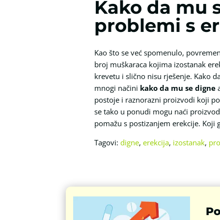
Kako da mu s
problemi s e
Kao što se već spomenulo, povremen izo
broj muškaraca kojima izostanak erekc
krevetu i slično nisu rješenje. Kako 
mnogi načini
kako da mu se digne
a
postoje i raznorazni proizvodi koji po
se tako u ponudi mogu naći proizvodi k
pomažu s postizanjem erekcije. Koji g
Tagovi:
digne
,
erekcija
,
izostanak
,
pr
Po