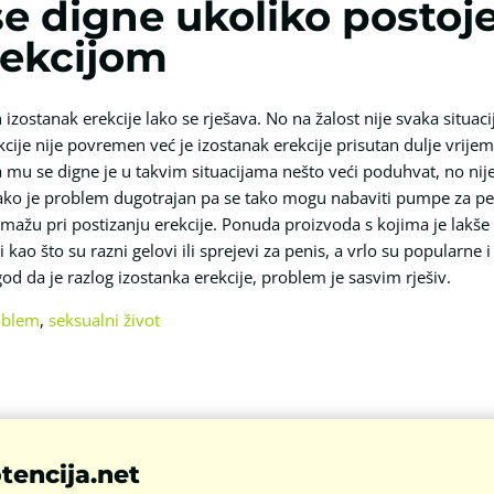
e digne ukoliko postoj
rekcijom
stanak erekcije lako se rješava. No na žalost nije svaka situacija
ije nije povremen već je izostanak erekcije prisutan dulje vrijeme
da mu se digne je u takvim situacijama nešto veći poduhvat, no ni
ko je problem dugotrajan pa se tako mogu nabaviti pumpe za pe
mažu pri postizanju erekcije. Ponuda proizvoda s kojima je lakše po
ao što su razni gelovi ili sprejevi za penis, a vrlo su popularne 
od da je razlog izostanka erekcije, problem je sasvim rješiv.
oblem
,
seksualni život
tencija.net