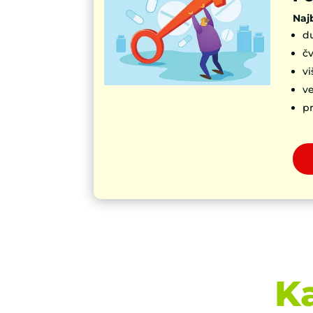
Najb
du
čv
v
ve
pr
K