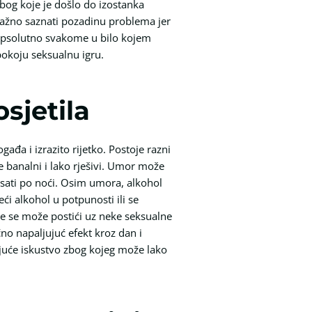
bog koje je došlo do izostanka
važno saznati pozadinu problema jer
 apsolutno svakome u bilo kojem
 pokoju seksualnu igru.
sjetila
đa i izrazito rijetko. Postoje razni
je banalni i lako rješivi. Umor može
 sati po noći. Osim umora, alkohol
ći alkohol u potpunosti ili se
gne se može postići uz neke seksualne
čno napaljujuć efekt kroz dan i
rajuće iskustvo zbog kojeg može lako