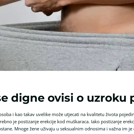
e digne ovisi o uzroku
 osoba i kao takav uvelike može utjecati na kvalitetu života pojedi
otrebno je postizanje erekcije kod muškaraca. Iako postizanje er
izostane. Mnoge žene uživaju u seksualnim odnosima i važna im je