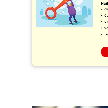
Najb
du
čv
v
ve
pr