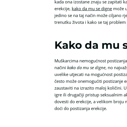
kada ona izostane znaju se zapitati 
erekcije,
kako da mu se digne
može u 
jedino se na taj način može ciljano 
trenutku života i kako se taj problem 
Kako da mu se
Muškarcima nemogućnost postizanja er
načini
kako da mu se digne
, no najvaž
uvelike utjecati na mogućnost postiza
često može onemogućiti postizanje ere
zaustaviti na izrazito maloj količini
igre ili drugačiji pristup seksualnim
dovesti do erekcije, a velikom broju 
doći do postizanja erekcije.