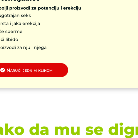
olji proizvodi za potenciju i erekciju
gotrajan seks
rsta i jaka erekcija
iše sperme
ći libido
oizvodi za nju i njega
Narući jednim klikom
ako da mu se dig