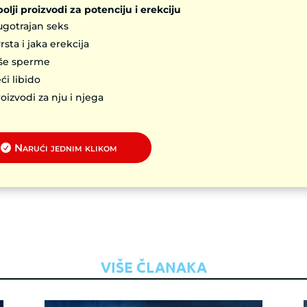
olji proizvodi za potenciju i erekciju
gotrajan seks
rsta i jaka erekcija
iše sperme
ći libido
oizvodi za nju i njega
Narući jednim klikom
VIŠE ČLANAKA