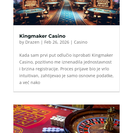
Kingmaker Casino
by
Drazen
|
Feb 26, 2026
|
Casino
Kada sam prvi put odlučio isprobati Kingmaker
Casino, pozitivno me iznenadila jednostavnost
i brzina registracije. Proces prijave bio je vrlo
intuitivan, zahtijevao je samo osnovne podatke,
a već nako