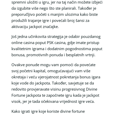
spremni uložiti u igru, jer na taj način možete izbjeći
da izgubite više nego što ste planirali. Također je
preporučljivo početi s manjim ulozima kako biste
produžili trajanje igre i povećali broj šansi za
aktivaciju jackpot značajke.
Još jedna učinkovita strategija je odabir pouzdanog
online casina poput PSK casina, gdje imate pristup
kvalitetnim igrama i dodatnim pogodnostima poput
bonusa, promotivnih ponuda i besplatnih vrtnji.
Ovakve ponude mogu vam pomoći da povećate
svoj početni kapital, omogućavajući vam više
okretaja i veću vjerojatnost pokretanja bonus igara
koje vode do jackpota. Također, savjetuje se da
redovito provjeravate visinu progresivnog Divine
Fortune jackpota te započnete igru kada je jackpot
visok, jer je tada očekivana vrijednost igre veća.
Kako igrati igre koje koriste divine fortune