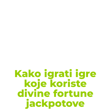
Kako igrati igre
koje koriste
divine fortune
jackpotove