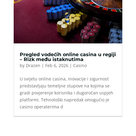
Pregled vodećih online casina u regiji
– Rizk među istaknutima
by
Drazen
|
Feb 6, 2026
|
Casino
U svijetu online casina, inovacije i sigurnost
predstavljaju temeljne stupove na kojima se
gradi povjerenje korisnika i dugoročan uspjeh
platformi. Tehnološki napredak omogućio je
casino operaterima d