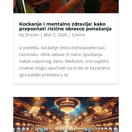
Kockanje i mentalno zdravlje: kako
prepoznati rizične obrasce ponašanja
by
Drazen
|
Mar 2, 2026
|
Casino
U početku, kockanje često doživljavamo kao
razonodu, oblik zabave ili način opuštanja
nakon napornog dana. Međutim, vrlo suptilni
znakovi mogu upućivati na to da se bezazlena
igra polako pretvara u oz