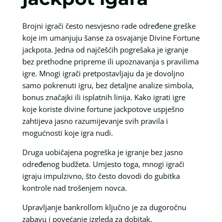
Brojni igrači često nesvjesno rade određene greške
koje im umanjuju šanse za osvajanje Divine Fortune
jackpota. Jedna od najčešćih pogrešaka je igranje
bez prethodne pripreme ili upoznavanja s pravilima
igre. Mnogi igrači pretpostavljaju da je dovoljno
samo pokrenuti igru, bez detaljne analize simbola,
bonus značajki ili isplatnih linija. Kako igrati igre
koje koriste divine fortune jackpotove uspješno
zahtijeva jasno razumijevanje svih pravila i
mogućnosti koje igra nudi.
Druga uobičajena pogreška je igranje bez jasno
određenog budžeta. Umjesto toga, mnogi igrači
igraju impulzivno, što često dovodi do gubitka
kontrole nad trošenjem novca.
Upravljanje bankrollom ključno je za dugoročnu
zabavu i povećanje izgleda za dobitak.