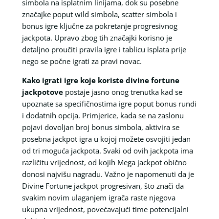
simbola na isplatnim linijama, dok su posebne
značajke poput wild simbola, scatter simbola i
bonus igre ključne za pokretanje progresivnog
jackpota. Upravo zbog tih značajki korisno je
detaljno proučiti pravila igre i tablicu isplata prije
nego se počne igrati za pravi novac.
Kako igrati igre koje koriste divine fortune
jackpotove
postaje jasno onog trenutka kad se
upoznate sa specifičnostima igre poput bonus rundi
i dodatnih opcija. Primjerice, kada se na zaslonu
pojavi dovoljan broj bonus simbola, aktivira se
posebna jackpot igra u kojoj možete osvojiti jedan
od tri moguća jackpota. Svaki od ovih jackpota ima
različitu vrijednost, od kojih Mega jackpot obično
donosi najvišu nagradu. Važno je napomenuti da je
Divine Fortune jackpot progresivan, što znači da
svakim novim ulaganjem igrača raste njegova
ukupna vrijednost, povećavajući time potencijalni