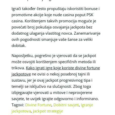
Igrači također često propuštaju iskoristiti bonuse i
promotivne akcije koje nude casina poput PSK
casina. Korištenjem takvih promocija moguće je
povećati broj pokušaja osvajanja jackpota bez
dodatnog ulaganja vlastitog novca. Zanemarivanje
ovih pogodnosti smanjuje vaše šanse za veliki
dobitak.
Naposljetku, pogrešno je vjerovati da se jackpot
može osvojiti korištenjem specifičnih metoda ili
trikova.
Kako igrati igre koje koriste divine fortune
jackpotove
ne ovisi o nekoj posebnoj tajni ili
sustavu, jer je ovaj jackpot progresivnog tipa i
temelji se isključivo na slučajnosti. Zbog toga
izbjegavajte vjerovati u mitove i neprovjerene
savjete, te uvijek igrajte odgovorno i informirano.
Tagovi:
Divine Fortune
,
Dobitni savjeti
,
Igranje
jackpotova
,
Jackpot strategije