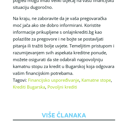
pogled mogu imati veliki utjecaj na vašu financijsku
situaciju dugoročno.
Na kraju, ne zaboravite da je vaša pregovaračka
moć jača ako ste dobro informirani. Koristite
informacije prikupljene s onlajnkrediti.bg kao
polazište za pregovore i ne bojte se postavljati
pitanja ili tražiti bolje uvjete. Temeljitim pristupom i
razumijevanjem svih aspekata kreditne ponude,
možete osigurati da ste odabrali najpovoljniju
kamatnu stopu za kredit u Bugarskoj koja odgovara
vašim financijskim potrebama.
Tagovi:
Financijsko uspoređivanje
,
Kamatne stope
,
Krediti Bugarska
,
Povoljni krediti
VIŠE ČLANAKA