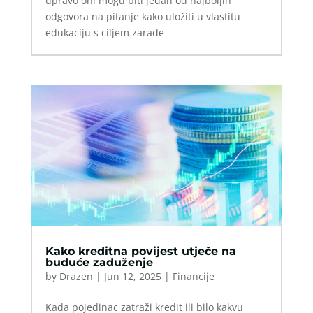
upravo oni mogu biti jedan od najboljih
odgovora na pitanje kako uložiti u vlastitu
edukaciju s ciljem zarade
Kako kreditna povijest utječe na
buduće zaduženje
by
Drazen
|
Jun 12, 2025
|
Financije
Kada pojedinac zatraži kredit ili bilo kakvu