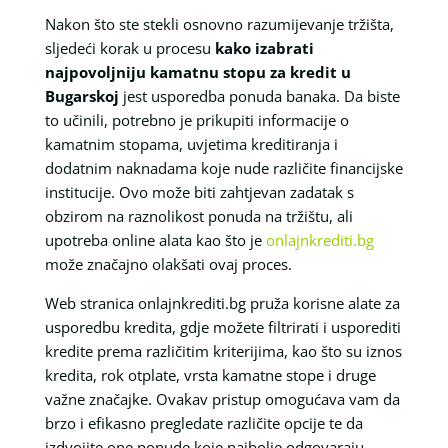
Nakon što ste stekli osnovno razumijevanje tržišta,
sljedeći korak u procesu
kako izabrati
najpovoljniju kamatnu stopu za kredit u
Bugarskoj
jest usporedba ponuda banaka. Da biste
to učinili, potrebno je prikupiti informacije o
kamatnim stopama, uvjetima kreditiranja i
dodatnim naknadama koje nude različite financijske
institucije. Ovo može biti zahtjevan zadatak s
obzirom na raznolikost ponuda na tržištu, ali
upotreba online alata kao što je
onlajnkrediti.bg
može značajno olakšati ovaj proces.
Web stranica onlajnkrediti.bg pruža korisne alate za
usporedbu kredita, gdje možete filtrirati i usporediti
kredite prema različitim kriterijima, kao što su iznos
kredita, rok otplate, vrsta kamatne stope i druge
važne značajke. Ovakav pristup omogućava vam da
brzo i efikasno pregledate različite opcije te da
izdvojite one ponude koje najbolje odgovaraju