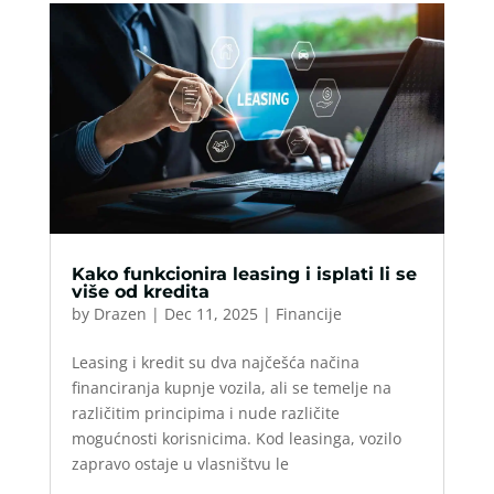
Kako funkcionira leasing i isplati li se
više od kredita
by
Drazen
|
Dec 11, 2025
|
Financije
Leasing i kredit su dva najčešća načina
financiranja kupnje vozila, ali se temelje na
različitim principima i nude različite
mogućnosti korisnicima. Kod leasinga, vozilo
zapravo ostaje u vlasništvu le