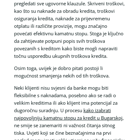
pregledati sve ugovorne klauzule. Skriveni troškovi,
kao što su naknade za obradu kredita, troškovi
osiguranja kredita, naknade za prijevremenu
otplatu ili različite provizije, mogu značajno
povećati efektivnu kamatnu stopu. Stoga je ključno
da zahtijevate potpuni popis svih troškova
povezanih s kreditom kako biste mogli napraviti
točnu usporedbu ukupnih troškova kredita.
Osim toga, uvijek je dobro pitati postoji li
mogućnost smanjenja nekih od tih troškova.
Neki klijenti nisu svjesni da banke mogu biti
fleksibilne s naknadama, posebno ako se radi o
velikim kreditima ili ako klijent ima potencijal za
dugoročnu suradnju. U procesu
kako izabrati
najpovoljniju kamatnu stopu za kredit u Bugarskoj
,
ne smije se zanemariti ni važnost čitanja sitnog
tiska. Uvjeti koji se čine beznačajnima na prvi