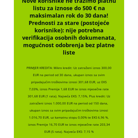
Nove korisnike ne tražimo platnu
listu za iznose do 500 € na
maksimalan rok do 30 dana!
Prednosti za stare (postojeće
korisnike):
nije potrebna
verifikacija osobnih dokumenata,
mogućnost odobrenja bez platne
liste
PRIMJER KREDITA: Mikro kredit: Uz zatraženi iznos 300,00
EUR na period od 30 dana, ukupan iznos sa svim
pripadajućim troškovima iznosi 301,68 EUR, uz EKS
7,03%, iznos Premije 1,68 EUR te iznos mjesečne rate
301,68 EUR (1 rata). Najveća EKS: 7,15%, Plus kredit: Uz
zatraženi iznos 1.000,00 EUR na period od 150 dana,
ukupan iznos sa svim pripadajućim troškovima iznosi
1.016,70 EUR, uz kamatnu stopu 0,00% te EKS 6,96 %,
iznos Premije 16,70 EUR te iznos mjesečne rate 203,34
EUR (5 rata). Najveća EKS: 7,15 %