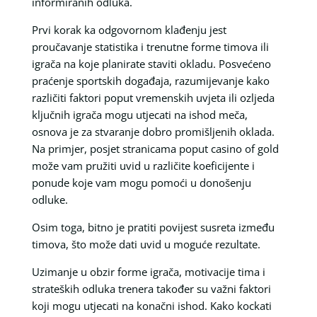
informiranih odluka.
Prvi korak ka odgovornom klađenju jest
proučavanje statistika i trenutne forme timova ili
igrača na koje planirate staviti okladu. Posvećeno
praćenje sportskih događaja, razumijevanje kako
različiti faktori poput vremenskih uvjeta ili ozljeda
ključnih igrača mogu utjecati na ishod meča,
osnova je za stvaranje dobro promišljenih oklada.
Na primjer, posjet stranicama poput casino of gold
može vam pružiti uvid u različite koeficijente i
ponude koje vam mogu pomoći u donošenju
odluke.
Osim toga, bitno je pratiti povijest susreta između
timova, što može dati uvid u moguće rezultate.
Uzimanje u obzir forme igrača, motivacije tima i
strateških odluka trenera također su važni faktori
koji mogu utjecati na konačni ishod. Kako kockati