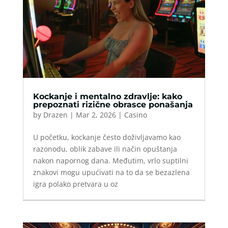
Kockanje i mentalno zdravlje: kako
prepoznati rizične obrasce ponašanja
by
Drazen
|
Mar 2, 2026
|
Casino
U početku, kockanje često doživljavamo kao
razonodu, oblik zabave ili način opuštanja
nakon napornog dana. Međutim, vrlo suptilni
znakovi mogu upućivati na to da se bezazlena
igra polako pretvara u oz