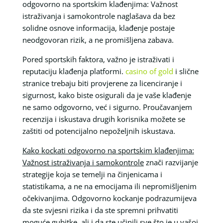
odgovorno na sportskim klađenjima: Važnost
istraživanja i samokontrole naglašava da bez
solidne osnove informacija, klađenje postaje
neodgovoran rizik, a ne promišljena zabava.
Pored sportskih faktora, važno je istraživati i
reputaciju klađenja platformi.
casino of gold
i slične
stranice trebaju biti provjerene za licenciranje i
sigurnost, kako biste osigurali da je vaše klađenje
ne samo odgovorno, već i sigurno. Proučavanjem
recenzija i iskustava drugih korisnika možete se
zaštiti od potencijalno nepoželjnih iskustava.
Kako kockati odgovorno na sportskim klađenjima:
Važnost istraživanja i samokontrole
znači razvijanje
strategije koja se temelji na činjenicama i
statistikama, a ne na emocijama ili nepromišljenim
očekivanjima. Odgovorno kockanje podrazumijeva
da ste svjesni rizika i da ste spremni prihvatiti
moguće gubitke, ali i da ste učinili sve što je u vašoj