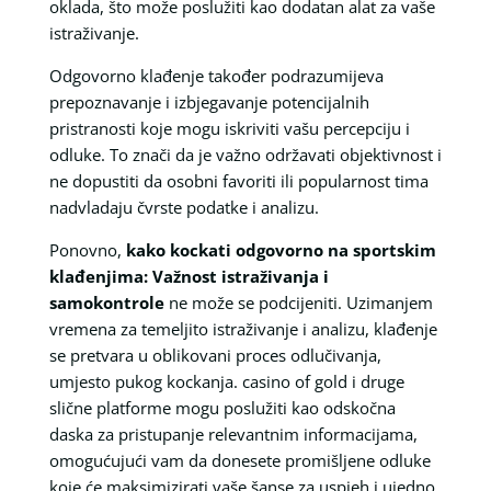
oklada, što može poslužiti kao dodatan alat za vaše
istraživanje.
Odgovorno klađenje također podrazumijeva
prepoznavanje i izbjegavanje potencijalnih
pristranosti koje mogu iskriviti vašu percepciju i
odluke. To znači da je važno održavati objektivnost i
ne dopustiti da osobni favoriti ili popularnost tima
nadvladaju čvrste podatke i analizu.
Ponovno,
kako kockati odgovorno na sportskim
klađenjima: Važnost istraživanja i
samokontrole
ne može se podcijeniti. Uzimanjem
vremena za temeljito istraživanje i analizu, klađenje
se pretvara u oblikovani proces odlučivanja,
umjesto pukog kockanja. casino of gold i druge
slične platforme mogu poslužiti kao odskočna
daska za pristupanje relevantnim informacijama,
omogućujući vam da donesete promišljene odluke
koje će maksimizirati vaše šanse za uspjeh i ujedno