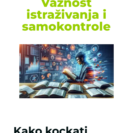
Važnost
istraživanja i
samokontrole
Kako kockati