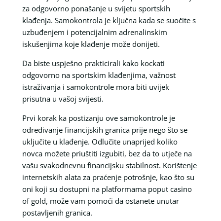
za odgovorno ponašanje u svijetu sportskih
klađenja. Samokontrola je ključna kada se suočite s
uzbuđenjem i potencijalnim adrenalinskim
iskušenjima koje klađenje može donijeti.
Da biste uspješno prakticirali kako kockati
odgovorno na sportskim klađenjima, važnost
istraživanja i samokontrole mora biti uvijek
prisutna u vašoj svijesti.
Prvi korak ka postizanju ove samokontrole je
određivanje financijskih granica prije nego što se
uključite u klađenje. Odlučite unaprijed koliko
novca možete priuštiti izgubiti, bez da to utječe na
vašu svakodnevnu financijsku stabilnost. Korištenje
internetskih alata za praćenje potrošnje, kao što su
oni koji su dostupni na platformama poput casino
of gold, može vam pomoći da ostanete unutar
postavljenih granica.