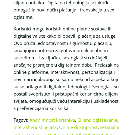
ciljanu publiku. Digitalna tehnologija je također
omogućila novi način plaćanja i transakcija u sex
oglasima.
Korisnici mogu koristiti online platne sustave ili
digitalne valute kako bi obavili plaćanje za usluge.
Ovo pruža jednostavnost i sigurnost u plaćanju,
smanjujući potrebu za gotovinom ili osobnim
susretima. U zaključku, sex oglasi su doživjeli
značajne promjene u digitalnom dobu. Prelazak na
online platforme, interaktivnost, personalizacija i
novi načini plaćanja su samo neki od aspekata koji
su se prilagodili digitalnoj tehnologiji. Sex oglasi su
postali sveprisutni i pristupačni korisnicima diljem
svijeta, omogućujući veću interakciju i usklađenost
s preferencijama korisnika.
Tagovi:
Anonimnost korisnika
,
Ciljano oglašavanje
,
Interaktivnost oglasa
,
Online dostupnost
,
seksualni
oglasi su postali sveprisutni i prilagođeni online