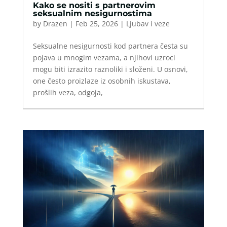
Kako se nositi s partnerovim
seksualnim nesigurnostima
by
Drazen
|
Feb 25, 2026
|
Ljubav i veze
Seksualne nesigurnosti kod partnera česta su
pojava u mnogim vezama, a njihovi uzroci
mogu biti izrazito raznoliki i složeni. U osnovi,
one često proizlaze iz osobnih iskustava,
prošlih veza, odgoja,