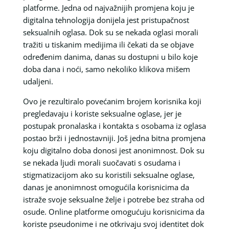
platforme. Jedna od najvažnijih promjena koju je
digitalna tehnologija donijela jest pristupačnost
seksualnih oglasa. Dok su se nekada oglasi morali
tražiti u tiskanim medijima ili čekati da se objave
određenim danima, danas su dostupni u bilo koje
doba dana i noći, samo nekoliko klikova mišem
udaljeni.
Ovo je rezultiralo povećanim brojem korisnika koji
pregledavaju i koriste seksualne oglase, jer je
postupak pronalaska i kontakta s osobama iz oglasa
postao brži i jednostavniji. Još jedna bitna promjena
koju digitalno doba donosi jest anonimnost. Dok su
se nekada ljudi morali suočavati s osudama i
stigmatizacijom ako su koristili seksualne oglase,
danas je anonimnost omogućila korisnicima da
istraže svoje seksualne želje i potrebe bez straha od
osude. Online platforme omogućuju korisnicima da
koriste pseudonime i ne otkrivaju svoj identitet dok