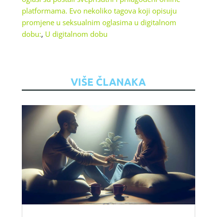
platformama. Evo nekoliko tagova koji opisuju
promjene u seksualnim oglasima u digitalnom
dobu:
,
U digitalnom dobu
VIŠE ČLANAKA