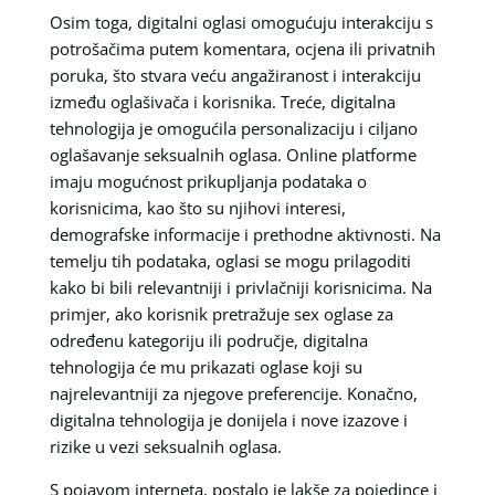
Osim toga, digitalni oglasi omogućuju interakciju s
potrošačima putem komentara, ocjena ili privatnih
poruka, što stvara veću angažiranost i interakciju
između oglašivača i korisnika. Treće, digitalna
tehnologija je omogućila personalizaciju i ciljano
oglašavanje seksualnih oglasa. Online platforme
imaju mogućnost prikupljanja podataka o
korisnicima, kao što su njihovi interesi,
demografske informacije i prethodne aktivnosti. Na
temelju tih podataka, oglasi se mogu prilagoditi
kako bi bili relevantniji i privlačniji korisnicima. Na
primjer, ako korisnik pretražuje sex oglase za
određenu kategoriju ili područje, digitalna
tehnologija će mu prikazati oglase koji su
najrelevantniji za njegove preferencije. Konačno,
digitalna tehnologija je donijela i nove izazove i
rizike u vezi seksualnih oglasa.
S pojavom interneta, postalo je lakše za pojedince i