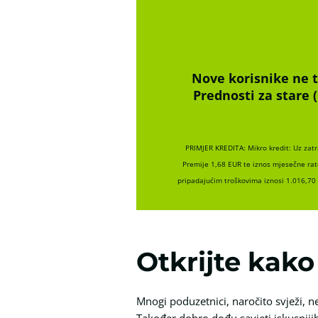
Nove korisnike ne t
Prednosti za stare 
PRIMJER KREDITA: Mikro kredit: Uz zat
Premije 1,68 EUR te iznos mjesečne rat
pripadajućim troškovima iznosi 1.016,70
Otkrijte kako
Mnogi poduzetnici, naročito svježi, n
Također dobro dođu savjeti iskusniji