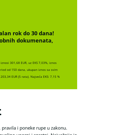
alan rok do 30 dana!
osobnih dokumenata,
iznosi 301,68 EUR, uz EKS 7,03%, iznos
eriod od 150 dana, ukupan iznos sa svim
203,34 EUR (5 rata). Najveća EKS: 7,15 %
t
 pravila i poneke rupe u zakonu.
oljno uporni i spretni. Najvažnije je