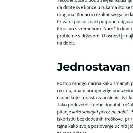
da držite sve konce u rukama što se t
drugima. Konačni rezultat svega je d
Privatni posao znači potpunu odgovorn
iskustvo s vremenom. Naročito kada ž
probleme s državom. U osnovi je najbi
na dobit.
Jednostavan 
Postoji mnogo načina kako smanjiti p
recimo, imate primjer gdje poduzetnic
osobe koji su zaista zaposlenici tvrtk
Tako poduzetnici dobe dodatni trošak
pitanje
kako smanjiti porez na dobit
. 
iskoristiti bez dodatnih troškova, prir
tajna kako svoje poslovanje učiniti jo
zakona države.