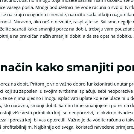
iče vašega posla. Mnogi poduzetnici ne vode računa o svojoj tvrtk
a se na kraju neugodno iznenade, naročito kada otkriju nagomila
ost. Naravno, ako nešto neznate, raspitajte se. Svi smo negdje mor
elite saznati kako smanjiti porez na dobit, trebaju vam pouzdane
tnije na praktičan način smanjiti dobit, a da ste opet na dobitku
način kako smanjiti po
orez na dobit. Pritom je vrlo važno dobro funkcionirati unutar pr
i koji su zaposleni u svojim tvrtkama isplaćuju sebi neoporezive 
e, te se njima ujedno i mogu isplaćivati uplate koje ne ulaze ni u
, što naravno, smanji dobit. Samim time smanjujete i porez na dob
Postoji više vrsta primitaka koji su neoporezivi, te okvirno dvades
eza i poreza koji bi vas opteretili. Važno je da vodite računa o tak
š profitabilnijim. Najbitnije od svega, koristeći navedene primjere