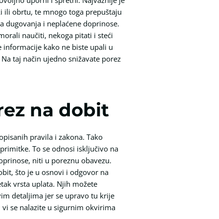
i ili obrtu, te mnogo toga prepuštaju
na dugovanja i neplaćene doprinose.
ali naučiti, nekoga pitati i steći
 informacije kako ne biste upali u
. Na taj način ujedno snižavate porez
rez na dobit
opisanih pravila i zakona. Tako
primitke. To se odnosi isključivo na
 doprinose, niti u poreznu obavezu.
it, što je u osnovi i odgovor na
etak vrsta uplata. Njih možete
vim detaljima jer se upravo tu krije
, vi se nalazite u sigurnim okvirima