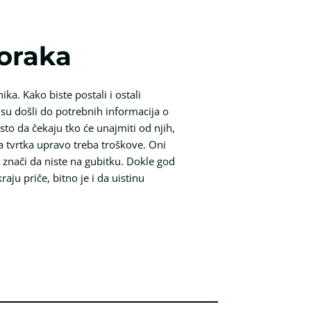
koraka
a. Kako biste postali i ostali
su došli do potrebnih informacija o
to da čekaju tko će unajmiti od njih,
ša tvrtka upravo treba troškove. Oni
o znači da niste na gubitku. Dokle god
aju priče, bitno je i da uistinu