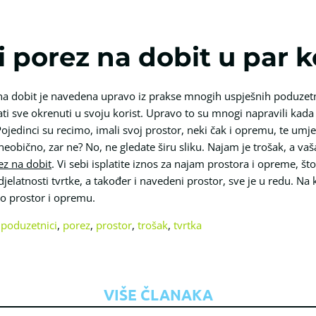
 porez na dobit u par 
na dobit je navedena upravo iz prakse mnogih uspješnih poduzetnik
i sve okrenuti u svoju korist. Upravo to su mnogi napravili kada 
jedinci su recimo, imali svoj prostor, neki čak i opremu, te umjes
neobično, zar ne? No, ne gledate širu sliku. Najam je trošak, a va
ez na dobit
. Vi sebi isplatite iznos za najam prostora i opreme, št
elatnosti tvrtke, a također i navedeni prostor, sve je u redu. Na kr
no prostor i opremu.
,
poduzetnici
,
porez
,
prostor
,
trošak
,
tvrtka
VIŠE ČLANAKA