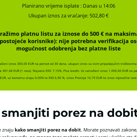
Planirano vrijeme isplate
: Danas u 14:06
Ukupan iznos za vraćanje:
502,80 €
ražimo platnu listu za iznose do 500 € na maksim
(postojeće korisnike):
nije potrebna verifikacija 
mogućnost odobrenja bez platne liste
raženi iznos 300,00 EUR na period od 30 dana, ukupan iznos sa svim pripadajućim troškovima 
e 301,68 EUR (1 rata). Najveća EKS: 7,15%, Plus kredit: Uz zatraženi iznos 1.000,00 EUR na p
 EUR, uz kamatnu stopu 0,00% te EKS 6,96 %, iznos Premije 16,70 EUR te iznos mjesečne rate 
 smanjiti porez na dobi
e znaju
kako smanjiti porez na dobit
. Morate poznavati zakone,
h računovođa, no mnogo toga možete saznati i sami ukoliko ste dov