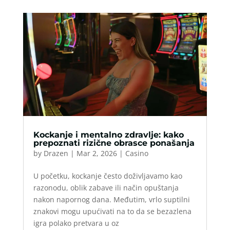
Kockanje i mentalno zdravlje: kako
prepoznati rizične obrasce ponašanja
by
Drazen
|
Mar 2, 2026
|
Casino
U početku, kockanje često doživljavamo kao
razonodu, oblik zabave ili način opuštanja
nakon napornog dana. Međutim, vrlo suptilni
znakovi mogu upućivati na to da se bezazlena
igra polako pretvara u oz