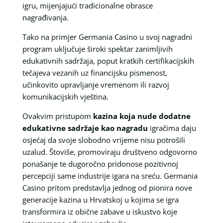
igru, mijenjajući tradicionalne obrasce
nagrađivanja.
Tako na primjer Germania Casino u svoj nagradni
program uključuje široki spektar zanimljivih
edukativnih sadržaja, poput kratkih certifikacijskih
tečajeva vezanih uz financijsku pismenost,
učinkovito upravljanje vremenom ili razvoj
komunikacijskih vještina.
Ovakvim pristupom
kazina koja nude dodatne
edukativne sadržaje kao nagradu
igračima daju
osjećaj da svoje slobodno vrijeme nisu potrošili
uzalud. Štoviše, promoviraju društveno odgovorno
ponašanje te dugoročno pridonose pozitivnoj
percepciji same industrije igara na sreću. Germania
Casino pritom predstavlja jednog od pionira nove
generacije kazina u Hrvatskoj u kojima se igra
transformira iz obične zabave u iskustvo koje