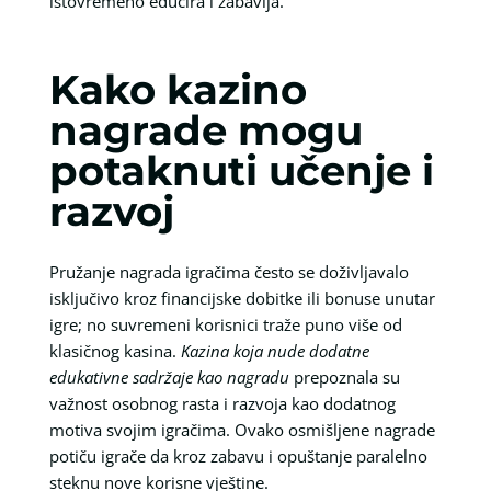
istovremeno educira i zabavlja.
Kako kazino
nagrade mogu
potaknuti učenje i
razvoj
Pružanje nagrada igračima često se doživljavalo
isključivo kroz financijske dobitke ili bonuse unutar
igre; no suvremeni korisnici traže puno više od
klasičnog kasina.
Kazina koja nude dodatne
edukativne sadržaje kao nagradu
prepoznala su
važnost osobnog rasta i razvoja kao dodatnog
motiva svojim igračima. Ovako osmišljene nagrade
potiču igrače da kroz zabavu i opuštanje paralelno
steknu nove korisne vještine.