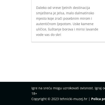
Daleko od vreve ljetnih destinacija
smještena je Jelsa, malo dalmatinsko
mjesto koje zrači posebnim mirom i
autentičnom ljepotom. Uske kamene
uličice, šuštanje borova i mirisi lavande
vode vas do skri
Igre na sreću mogu uzrokovati ovisnost. Igraj
18+
Copyright © 2023 tehnicki-muzej.hr |
Polica p