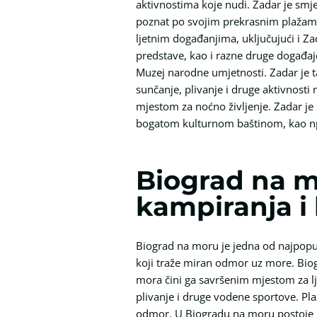
aktivnostima koje nudi. Zadar je smj
poznat po svojim prekrasnim plažama, 
ljetnim događanjima, uključujući i Zad
predstave, kao i razne druge događaj
Muzej narodne umjetnosti. Zadar je t
sunčanje, plivanje i druge aktivnost
mjestom za noćno življenje. Zadar je s
bogatom kulturnom baštinom, kao n
Biograd na mo
kampiranja i
Biograd na moru je jedna od najpopula
koji traže miran odmor uz more. Biog
mora čini ga savršenim mjestom za lj
plivanje i druge vodene sportove. Pl
odmor. U Biogradu na moru postoje mn