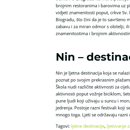
brojnim restoranima i barovima uz pl
vidjeti znamenitosti poput, crkve Sv. 
Biogradu, što čini da je to savršeno
zabavu i za miran odmor s obitelji, i
znamenitostima i brojnim aktivnosti
Nin – destinac
Nin je ljetna destinacija koja se nalaz
poznat po svojim prekrasnim plažama i
Škola nudi različite aktivnosti za cij
aktivnosti poput vožnje biciklom, šet
pune ljudi koji uživaju u suncu i mor
jedrenja. Postoje razni festivali koji s
mnogo toga. Ljeti se održavaju razni 
Tagovi:
ljetne destinacije
,
ljetovanje 