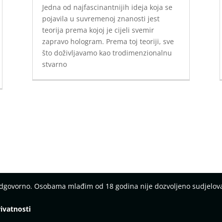
Jedna od najfascinantnijih ideja koja se
pojavila u suvremenoj znanosti jest
teorija prema kojoj je cijeli svemir
zapravo hologram. Prema toj teoriji, sve
što doživljavamo kao trodimenzionalnu
stvarno
 odgovorno. Osobama mlađim od 18 godina nije dozvoljeno sudjelov
rivatnosti