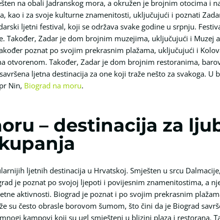
ešten na obali Jadranskog mora, a okružen je brojnim otocima i 
kao i za svoje kulturne znamenitosti, uključujući i poznati Zadar
arski ljetni festival, koji se održava svake godine u srpnju. Festiv
e. Također, Zadar je dom brojnim muzejima, uključujući i Muzej an
akođer poznat po svojim prekrasnim plažama, uključujući i Kolovar
i na otvorenom. Također, Zadar je dom brojnim restoranima, barov
avršena ljetna destinacija za one koji traže nešto za svakoga. U bl
pr Nin,
Biograd na moru
.
ru – destinacija za ljub
 kupanja
rnijih ljetnih destinacija u Hrvatskoj. Smješten u srcu Dalmacije
rad je poznat po svojoj ljepoti i povijesnim znamenitostima, a nj
etne aktivnosti. Biograd je poznat i po svojim prekrasnim plažama
aže su često obrasle borovom šumom, što čini da je Biograd savrš
ogi kampovi koji su ugl smješteni u blizini plaza i restorana. T