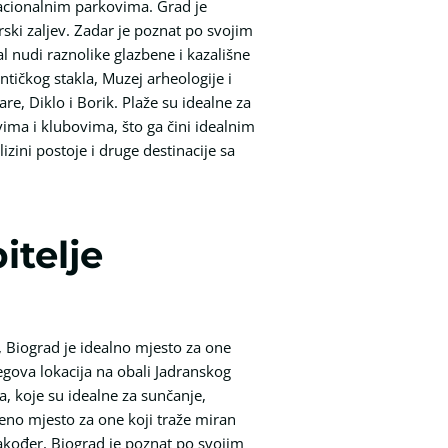
nacionalnim parkovima. Grad je
ski zaljev. Zadar je poznat po svojim
al nudi raznolike glazbene i kazališne
tičkog stakla, Muzej arheologije i
e, Diklo i Borik. Plaže su idealne za
ima i klubovima, što ga čini idealnim
izini postoje i druge destinacije sa
itelje
, Biograd je idealno mjesto za one
egova lokacija na obali Jadranskog
, koje su idealne za sunčanje,
eno mjesto za one koji traže miran
akođer, Biograd je poznat po svojim