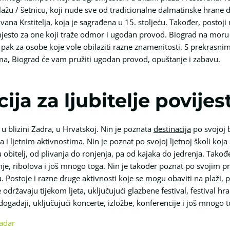
ažu / šetnicu, koji nude sve od tradicionalne dalmatinske hrane
Ivana Krstitelja, koja je sagrađena u 15. stoljeću. Također, postoj
 mjesto za one koji traže odmor i ugodan provod. Biograd na moru 
li pak za osobe koje vole obilaziti razne znamenitosti. S prekrasn
ma, Biograd će vam pružiti ugodan provod, opuštanje i zabavu.
ija za ljubitelje povijest
i u blizini Zadra, u Hrvatskoj. Nin je poznata
destinacija
po svojoj b
 ljetnim aktivnostima. Nin je poznat po svojoj ljetnoj školi koja
elu obitelj, od plivanja do ronjenja, pa od kajaka do jedrenja. Tako
nje, ribolova i još mnogo toga. Nin je također poznat po svojim 
u. Postoje i razne druge aktivnosti koje se mogu obaviti na plaži,
e održavaju tijekom ljeta, uključujući glazbene festival, festival hran
događaji, uključujući koncerte, izložbe, konferencije i još mnogo t
zadar