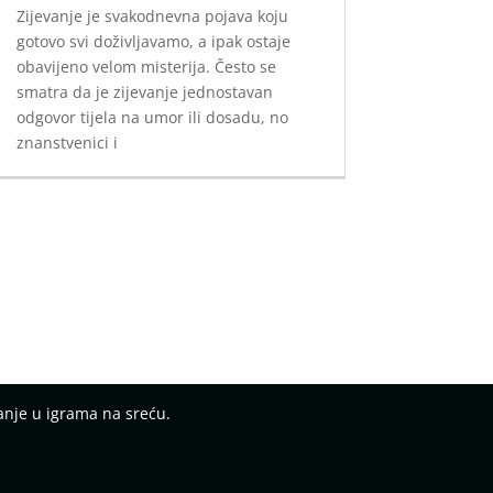
Zijevanje je svakodnevna pojava koju
gotovo svi doživljavamo, a ipak ostaje
obavijeno velom misterija. Često se
smatra da je zijevanje jednostavan
odgovor tijela na umor ili dosadu, no
znanstvenici i
anje u igrama na sreću.