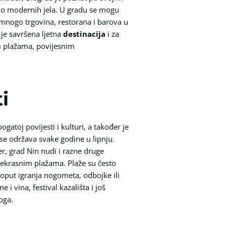
 do modernih jela. U gradu se mogu
i mnogo trgovina, restorana i barova u
je savršena ljetna
destinacija
i za
im plažama, povijesnim
i
ogatoj povijesti i kulturi, a također je
 se održava svake godine u lipnju.
đer, grad Nin nudi i razne druge
prekrasnim plažama. Plaže su često
 poput igranja nogometa, odbojke ili
e i vina, festival kazališta i još
oga.