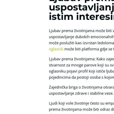
uspostavljanj
istim interes
Ljubav prema životinjama može biti v
uspostavljanje dubokih emocionalnih v
može poslužiti kao izvrstan ledoloma
oglasnik
može biti platforma gdje se ta
Ljubav prema životinjama: Kako zaje
stvarnost za mnoge parove koji su sv
oglasniku pojavi profil koji ističe l
pojedincima da postoji osoba s kojom 
Zajednička briga o životinjama otvara
uspostavljanje zdrave i stabilne veze.
Ljudi koji vole životinje često su em
prema životinjama može biti odraz du