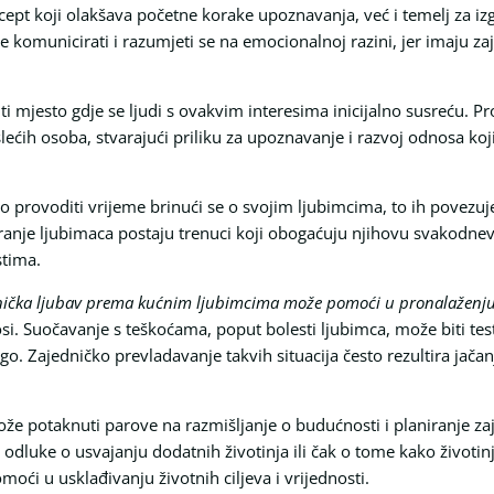
pt koji olakšava početne korake upoznavanja, već i temelj za izgr
e komunicirati i razumjeti se na emocionalnoj razini, jer imaju z
i mjesto gdje se ljudi s ovakvim interesima inicijalno susreću. Pro
lećih osoba, stvarajući priliku za upoznavanje i razvoj odnosa ko
 provoditi vrijeme brinući se o svojim ljubimcima, to ih povezuj
iranje ljubimaca postaju trenuci koji obogaćuju njihovu svakodnev
stima.
nička ljubav prema kućnim ljubimcima može pomoći u pronalaženju
si. Suočavanje s teškoćama, poput bolesti ljubimca, može biti test 
o. Zajedničko prevladavanje takvih situacija često rezultira jača
že potaknuti parove na razmišljanje o budućnosti i planiranje za
odluke o usvajanju dodatnih životinja ili čak o tome kako životinj
oći u usklađivanju životnih ciljeva i vrijednosti.