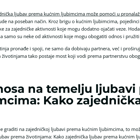
ednička ljubav prema kućnim ljubimcima može pomoći u pronalaž
ljude na poseban način. Kroz brigu o kućnim ljubimcima, pojedin
like za zajedničke aktivnosti koje mogu dodatno ojačati veze. Hodan
ima samo su neke od aktivnosti koje mogu obogatiti odnos i pružit
tinja pronađe i spoji, ne samo da dobivaju partnera, već i proširuju
 životinjama tako postaje most koji vodi prema partnerstvu ob
nosa na temelju ljubav
mcima: Kako zajednička
 graditi na zajedničkoj ljubavi prema kućnim ljubimcima, to može
ubav prema životinjama: Kako zajednička ljubav prema kućnim 