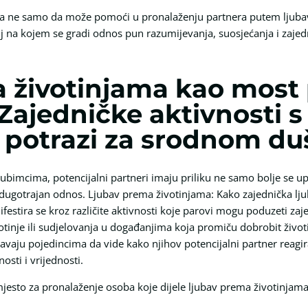
ma ne samo da može pomoći u pronalaženju partnera putem ljubavn
j na kojem se gradi odnos pun razumijevanja, suosjećanja i zajed
 životinjama kao most
 Zajedničke aktivnosti 
 potrazi za srodnom d
jubimcima, potencijalni partneri imaju priliku ne samo bolje se up
a dugotrajan odnos. Ljubav prema životinjama: Kako zajednička 
estira se kroz različite aktivnosti koje parovi mogu poduzeti za
votinje ili sudjelovanja u događanjima koja promiču dobrobit živo
aju pojedincima da vide kako njihov potencijalni partner reagira 
sti i vrijednosti.
mjesto za pronalaženje osoba koje dijele ljubav prema životinjama