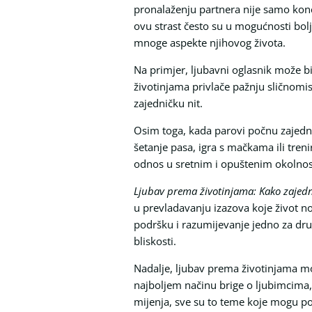
pronalaženju partnera nije samo konce
ovu strast često su u mogućnosti bolj
mnoge aspekte njihovog života.
Na primjer, ljubavni oglasnik može bit
životinjama privlače pažnju sličnomis
zajedničku nit.
Osim toga, kada parovi počnu zajedno
šetanje pasa, igra s mačkama ili tren
odnos u sretnim i opuštenim okolno
Ljubav prema životinjama: Kako zajed
u prevladavanju izazova koje život no
podršku i razumijevanje jedno za drug
bliskosti.
Nadalje, ljubav prema životinjama mo
najboljem načinu brige o ljubimcima, 
mijenja, sve su to teme koje mogu pom