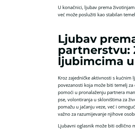
U konačnici, ljubav prema životinja
već može poslužiti kao stabilan temel
Ljubav prema
partnerstvu:
ljubimcima u
Kroz zajedničke aktivnosti s kućnim l
povezanosti koja može biti temelj z
pomoći u pronalaženju partnera manif
pse, volontiranja u skloništima za ži
pomažu u jačanju veze, već i omogućav
važno za razumijevanje njihove osobno
Ljubavni oglasnik može biti odlično 