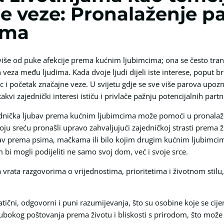
e veze: Pronalaženje pa
ima
iše od puke afekcije prema kućnim ljubimcima; ona se često tran
eza među ljudima. Kada dvoje ljudi dijeli iste interese, poput bri
c i početak značajne veze. U svijetu gdje se sve više parova upoz
kvi zajednički interesi ističu i privlače pažnju potencijalnih partn
dnička ljubav prema kućnim ljubimcima može pomoći u pronalažen
oju sreću pronašli upravo zahvaljujući zajedničkoj strasti prema
jubav prema psima, mačkama ili bilo kojim drugim kućnim ljubimcim
bi mogli podijeliti ne samo svoj dom, već i svoje srce.
 vrata razgovorima o vrijednostima, prioritetima i životnom stilu,
patični, odgovorni i puni razumijevanja, što su osobine koje se ci
bokog poštovanja prema životu i bliskosti s prirodom, što može 