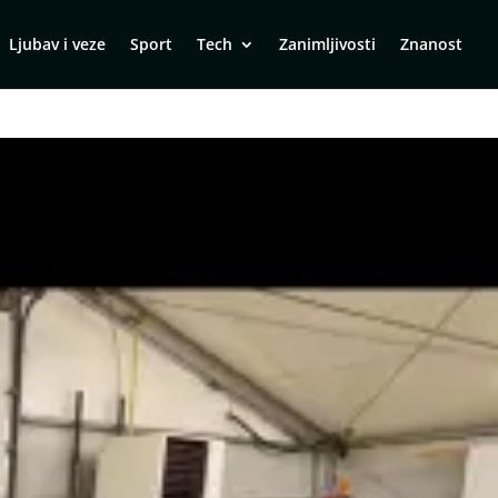
Ljubav i veze
Sport
Tech
Zanimljivosti
Znanost