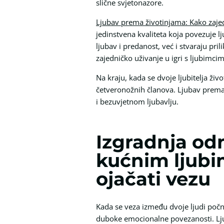
slične svjetonazore.
Ljubav prema životinjama: Kako zaj
jedinstvena kvaliteta koja povezuje 
ljubav i predanost, već i stvaraju pri
zajedničko uživanje u igri s ljubimc
Na kraju, kada se dvoje ljubitelja živo
četveronožnih članova. Ljubav prema
i bezuvjetnom ljubavlju.
Izgradnja od
kućnim ljubi
ojačati vezu
Kada se veza između dvoje ljudi počne
duboke emocionalne povezanosti. Lj