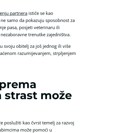
enju partnera
ističe se kao
ci ne samo da pokazuju sposobnost za
je pasa, posjeti veterinaru ili
i nezaboravne trenutke zajedništva.
 svoju obitelj za još jednog ili više
ogaćenom razumijevanjem, strpljenjem
i prema
 strast može
 poslužiti kao čvrst temelj za razvoj
ljubimcima može pomoći u