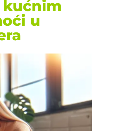
a kućnim
oći u
era