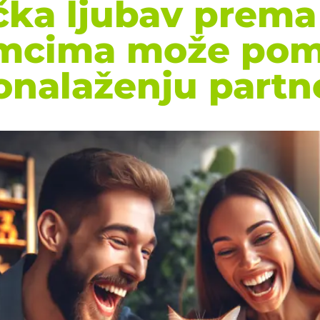
čka ljubav prem
imcima može pom
onalaženju partn