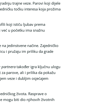
adnju trajne veze. Parovi koji dijele
ajedničku točku interesa koja prožima
fili koji ističu ljubav prema
ji već u početku ima snažnu
e na jedinstvene načine. Zajedničko
icu i pružaju im priliku da grade
 partnera
također igra ključnu ulogu
za parove, ali i prilika da pokažu
njem veze i dubljim osjećajem
jedničkog života. Rasprave o
e mogu biti dio njihovih životnih