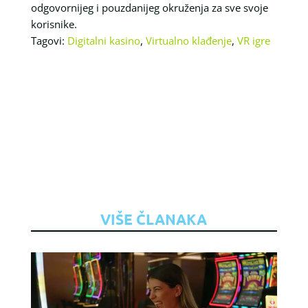
odgovornijeg i pouzdanijeg okruženja za sve svoje
korisnike.
Tagovi:
Digitalni kasino
,
Virtualno klađenje
,
VR igre
VIŠE ČLANAKA