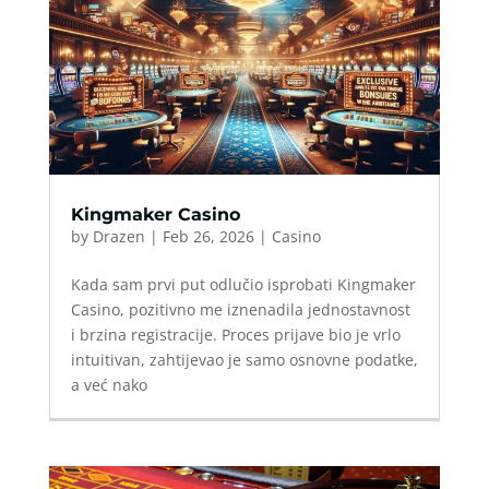
Kingmaker Casino
by
Drazen
|
Feb 26, 2026
|
Casino
Kada sam prvi put odlučio isprobati Kingmaker
Casino, pozitivno me iznenadila jednostavnost
i brzina registracije. Proces prijave bio je vrlo
intuitivan, zahtijevao je samo osnovne podatke,
a već nako