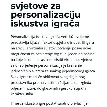
svjetove za
personalizaciju
iskustva igrača
Personalizacija iskustva igrača već duže vrijeme
predstavlja ključan faktor uspjeha u industriji igara
na sreću, a virtualni svjetovi otvaraju posve nove
mogućnosti za ostvarenje tog cilja. Jedan od načina
na koje će online casina koristiti virtualne svjetove
za unaprjeđenje personalizacije je kreiranje
jedinstvenih avatara za svakog pojedinačnog igrača.
Svaki igrač moći će oblikovati svog digitalnog
predstavnika prema vlastitim željama, od izgleda
odjeće i frizure, do glasovnih i gestikulacijskih
karakteristika.
Time će iskustvo igre postati znatno privlačnije i