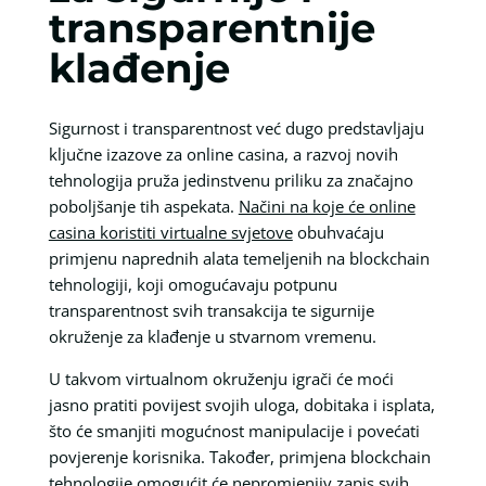
transparentnije
klađenje
Sigurnost i transparentnost već dugo predstavljaju
ključne izazove za online casina, a razvoj novih
tehnologija pruža jedinstvenu priliku za značajno
poboljšanje tih aspekata.
Načini na koje će online
casina koristiti virtualne svjetove
obuhvaćaju
primjenu naprednih alata temeljenih na blockchain
tehnologiji, koji omogućavaju potpunu
transparentnost svih transakcija te sigurnije
okruženje za klađenje u stvarnom vremenu.
U takvom virtualnom okruženju igrači će moći
jasno pratiti povijest svojih uloga, dobitaka i isplata,
što će smanjiti mogućnost manipulacije i povećati
povjerenje korisnika. Također, primjena blockchain
tehnologije omogućit će nepromjenjiv zapis svih