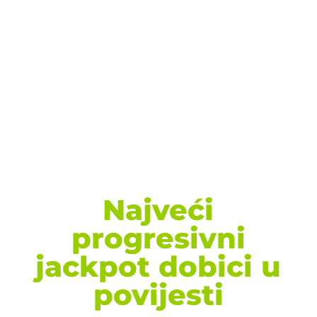
Najveći
progresivni
jackpot dobici u
povijesti