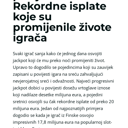
Rekordne isplate
koje su
promijenile živote
igrača
Svaki igrač sanja kako će jednog dana osvojiti
jackpot koji će mu preko noći promijeniti život.
Upravo to dogodilo se pojedincima koji su zauvijek
zapisani u povijesti igara na sreću zahvaljujući
nevjerojatnoj sreći i odvažnosti. Najveći progresivni
jackpot dobici u povijesti dosežu vrtoglave iznose
koji nadilaze desetke milijuna eura, a pojedini
sretnici osvojili su čak rekordne isplate od preko 20
milijuna eura. Jedan od najpoznatijih primjera
dogodio se kada je igrač iz Finske osvojio
impresivnih 17,8 milijuna eura na popularnoj slot-