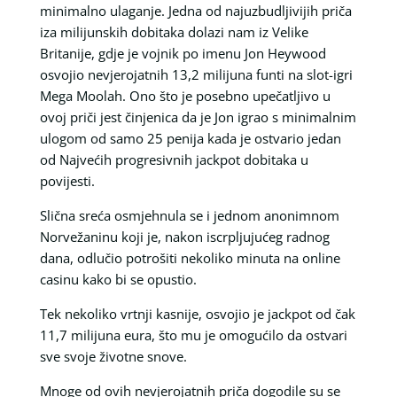
minimalno ulaganje. Jedna od najuzbudljivijih priča
iza milijunskih dobitaka dolazi nam iz Velike
Britanije, gdje je vojnik po imenu Jon Heywood
osvojio nevjerojatnih 13,2 milijuna funti na slot-igri
Mega Moolah. Ono što je posebno upečatljivo u
ovoj priči jest činjenica da je Jon igrao s minimalnim
ulogom od samo 25 penija kada je ostvario jedan
od Najvećih progresivnih jackpot dobitaka u
povijesti.
Slična sreća osmjehnula se i jednom anonimnom
Norvežaninu koji je, nakon iscrpljujućeg radnog
dana, odlučio potrošiti nekoliko minuta na online
casinu kako bi se opustio.
Tek nekoliko vrtnji kasnije, osvojio je jackpot od čak
11,7 milijuna eura, što mu je omogućilo da ostvari
sve svoje životne snove.
Mnoge od ovih nevjerojatnih priča dogodile su se