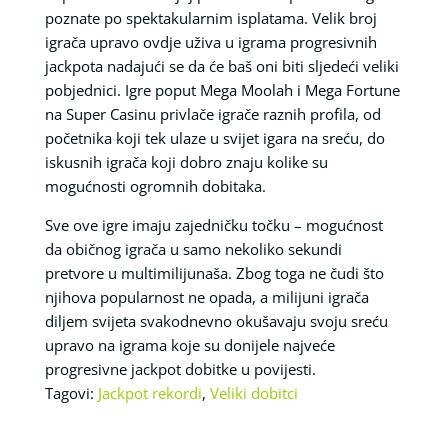
poznate po spektakularnim isplatama. Velik broj
igrača upravo ovdje uživa u igrama progresivnih
jackpota nadajući se da će baš oni biti sljedeći veliki
pobjednici. Igre poput Mega Moolah i Mega Fortune
na Super Casinu privlače igrače raznih profila, od
početnika koji tek ulaze u svijet igara na sreću, do
iskusnih igrača koji dobro znaju kolike su
mogućnosti ogromnih dobitaka.
Sve ove igre imaju zajedničku točku – mogućnost
da običnog igrača u samo nekoliko sekundi
pretvore u multimilijunaša. Zbog toga ne čudi što
njihova popularnost ne opada, a milijuni igrača
diljem svijeta svakodnevno okušavaju svoju sreću
upravo na igrama koje su donijele najveće
progresivne jackpot dobitke u povijesti.
Tagovi:
Jackpot rekordi
,
Veliki dobitci