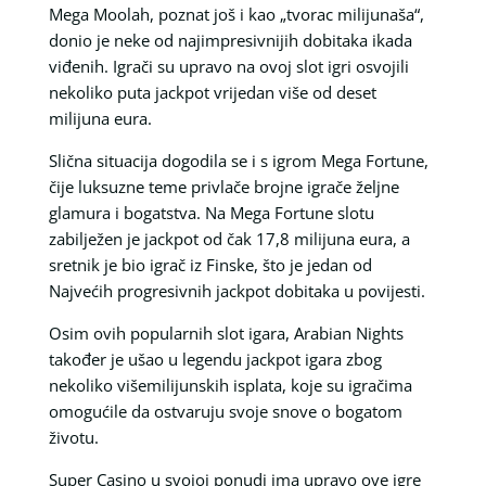
Mega Moolah, poznat još i kao „tvorac milijunaša“,
donio je neke od najimpresivnijih dobitaka ikada
viđenih. Igrači su upravo na ovoj slot igri osvojili
nekoliko puta jackpot vrijedan više od deset
milijuna eura.
Slična situacija dogodila se i s igrom Mega Fortune,
čije luksuzne teme privlače brojne igrače željne
glamura i bogatstva. Na Mega Fortune slotu
zabilježen je jackpot od čak 17,8 milijuna eura, a
sretnik je bio igrač iz Finske, što je jedan od
Najvećih progresivnih jackpot dobitaka u povijesti.
Osim ovih popularnih slot igara, Arabian Nights
također je ušao u legendu jackpot igara zbog
nekoliko višemilijunskih isplata, koje su igračima
omogućile da ostvaruju svoje snove o bogatom
životu.
Super Casino u svojoj ponudi ima upravo ove igre