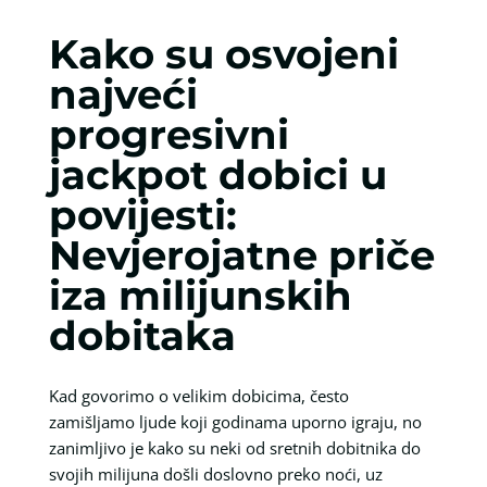
Kako su osvojeni
najveći
progresivni
jackpot dobici u
povijesti:
Nevjerojatne priče
iza milijunskih
dobitaka
Kad govorimo o velikim dobicima, često
zamišljamo ljude koji godinama uporno igraju, no
zanimljivo je kako su neki od sretnih dobitnika do
svojih milijuna došli doslovno preko noći, uz