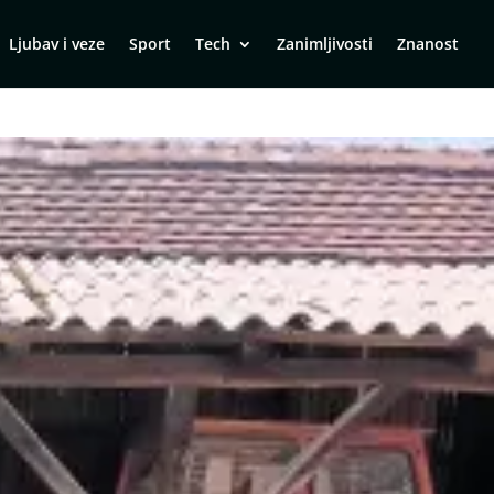
Ljubav i veze
Sport
Tech
Zanimljivosti
Znanost