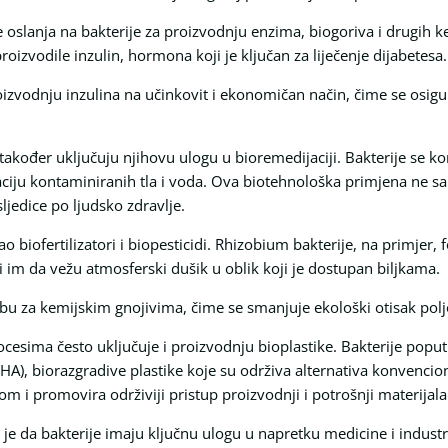
e oslanja na bakterije za proizvodnju enzima, biogoriva i drugih k
proizvodile inzulin, hormona koji je ključan za liječenje dijabetesa.
vodnju inzulina na učinkovit i ekonomičan način, čime se osigu
akođer uključuju njihovu ulogu u bioremedijaciji. Bakterije se kor
naciju kontaminiranih tla i voda. Ova biotehnološka primjena ne 
ljedice po ljudsko zdravlje.
kao biofertilizatori i biopesticidi. Rhizobium bakterije, na primjer
m da vežu atmosferski dušik u oblik koji je dostupan biljkama.
u za kemijskim gnojivima, čime se smanjuje ekološki otisak polj
rocesima često uključuje i proizvodnju bioplastike. Bakterije pop
 (PHA), biorazgradive plastike koje su održiva alternativa konvenci
 i promovira održiviji pristup proizvodnji i potrošnji materijala
 je da bakterije imaju ključnu ulogu u napretku medicine i indust