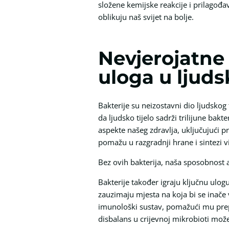
složene kemijske reakcije i prilagođa
oblikuju naš svijet na bolje.
Nevjerojatne 
uloga u ljuds
Bakterije su neizostavni dio ljudskog 
da ljudsko tijelo sadrži trilijune bak
aspekte našeg zdravlja, uključujući p
pomažu u razgradnji hrane i sintezi 
Bez ovih bakterija, naša sposobnost a
Bakterije također igraju ključnu ulog
zauzimaju mjesta na koja bi se inače 
imunološki sustav, pomažući mu prep
disbalans u crijevnoj mikrobioti mož