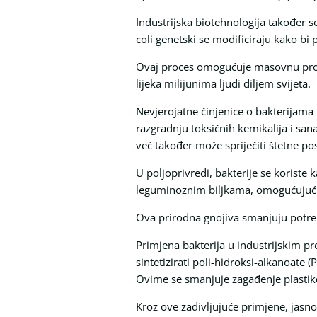
Industrijska biotehnologija također s
coli genetski se modificiraju kako bi 
Ovaj proces omogućuje masovnu proiz
lijeka milijunima ljudi diljem svijeta.
Nevjerojatne činjenice o bakterijama t
razgradnju toksičnih kemikalija i sa
već također može spriječiti štetne pos
U poljoprivredi, bakterije se koriste 
leguminoznim biljkama, omogućujući i
Ova prirodna gnojiva smanjuju potreb
Primjena bakterija u industrijskim p
sintetizirati poli-hidroksi-alkanoate
Ovime se smanjuje zagađenje plastikom
Kroz ove zadivljujuće primjene, jasno