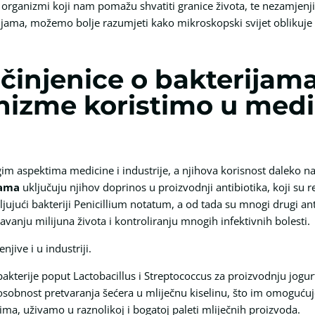
vi organizmi koji nam pomažu shvatiti granice života, te nezamjenj
erijama, možemo bolje razumjeti kako mikroskopski svijet obliku
činjenice o bakterijam
nizme koristimo u medic
gim aspektima medicine i industrije, a njihova korisnost daleko n
jama
uključuju njihov doprinos u proizvodnji antibiotika, koji su r
aljujući bakteriji Penicillium notatum, a od tada su mnogi drugi anti
avanju milijuna života i kontroliranju mnogih infektivnih bolesti.
jive i u industriji.
bakterije poput Lactobacillus i Streptococcus za proizvodnju jogur
sobnost pretvaranja šećera u mliječnu kiselinu, što im omogućuj
jima, uživamo u raznolikoj i bogatoj paleti mliječnih proizvoda.