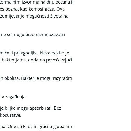
otermalnim izvorima na dnu oceana ili
oces poznat kao kemosinteza. Ova
azumijevanje mogućnosti života na
rije se mogu brzo razmnožavati i
ični i prilagodljivi. Neke bakterije
m bakterijama, dodatno povećavajući
ih okoliša. Bakterije mogu razgraditi
iv zagađenja.
oje biljke mogu apsorbirati. Bez
ekosustave.
a. One su ključni igrači u globalnim