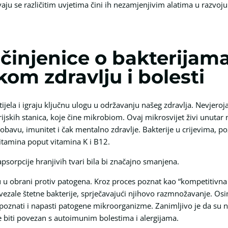
vaju se različitim uvjetima čini ih nezamjenjivim alatima u razvoj
činjenice o bakterijama
kom zdravlju i bolesti
tijela i igraju ključnu ulogu u održavanju našeg zdravlja. Nevjeroj
terijskih stanica, koje čine mikrobiom. Ovaj mikrosvijet živi unuta
robavu, imunitet i čak mentalno zdravlje. Bakterije u crijevima, p
vitamina poput vitamina K i B12.
psorpcije hranjivih tvari bila bi značajno smanjena.
u u obrani protiv patogena. Kroz proces poznat kao “kompetitivna e
vezale štetne bakterije, sprječavajući njihovo razmnožavanje. Osim
oznati i napasti patogene mikroorganizme. Zanimljivo je da su n
e biti povezan s autoimunim bolestima i alergijama.