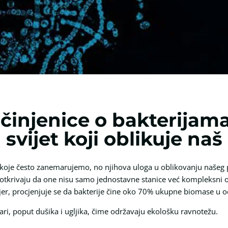
činjenice o bakterijama
svijet koji oblikuje naš
koje često zanemarujemo, no njihova uloga u oblikovanju našeg p
a otkrivaju da one nisu samo jednostavne stanice već kompleksni
jer, procjenjuje se da bakterije čine oko 70% ukupne biomase u 
ari, poput dušika i ugljika, čime održavaju ekološku ravnotežu.