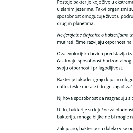
Postoje bakterije koje žive u ekstre
u slanim jezerima. Takvi organizmi s
sposobnost omogućuje život u područj
drugim planetima.
Nevjerojatne činjenice o bakterijama
ta
mutirati, čime razvijaju otpornost na 
Ova evolucijska brzina predstavlja iza
čak imaju sposobnost horizontalnog 
svoju otpornost i prilagodljivost.
Bakterije također igraju ključnu ulog
naftu, teške metale i druge zagađiva
Njihova sposobnost da razgrađuju slo
U tlu, bakterije su ključne za plodnos
bakterija, mnoge biljke ne bi mogle r
Zaključno, bakterije su daleko više 