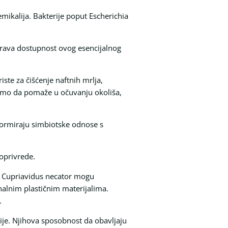
emikalija. Bakterije poput Escherichia
rava dostupnost ovog esencijalnog
iste za čišćenje naftnih mrlja,
samo da pomaže u očuvanju okoliša,
, formiraju simbiotske odnose s
oprivrede.
ut Cupriavidus necator mogu
onalnim plastičnim materijalima.
.
rije. Njihova sposobnost da obavljaju