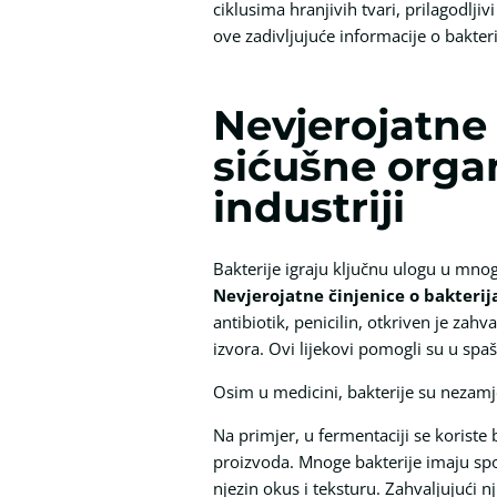
ciklusima hranjivih tvari, prilagodlji
ove zadivljujuće informacije o bakt
Nevjerojatne 
sićušne orga
industriji
Bakterije igraju ključnu ulogu u mno
Nevjerojatne činjenice o bakteri
antibiotik, penicilin, otkriven je zahv
izvora. Ovi lijekovi pomogli su u spaš
Osim u medicini, bakterije su nezamjen
Na primjer, u fermentaciji se koriste 
proizvoda. Mnoge bakterije imaju spo
njezin okus i teksturu. Zahvaljujući n