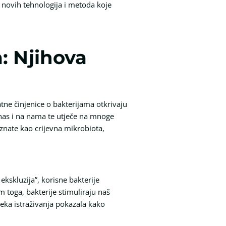
u novih tehnologija i metoda koje
: Njihova
atne činjenice o bakterijama otkrivaju
r nas i na nama te utječe na mnoge
oznate kao crijevna mikrobiota,
kskluzija”, korisne bakterije
 toga, bakterije stimuliraju naš
eka istraživanja pokazala kako