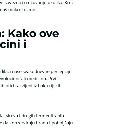
ivi saveznici u očuvanju okoliša. Kroz
je naš makrokozmos.
a: Kako ove
ini i
adilazi naše svakodnevne percepcije.
evolucionirali medicinu. Prvi
biotici razvijeni iz bakterijskih
ta, sireva i drugih fermentiranih
e da konzerviraju hranu i poboljšaju