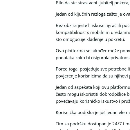
Bilo da ste strastveni ljubitelj poke
Jedan od ključnih razloga zašto je ova
Bez obzira jeste li iskusni igrač ili p
kompatibilnost s mobilnim uređajima.
što omogućuje klađenje u pokretu.
Ova platforma se također može pohvali
podataka kako bi osigurala privatnost 
Pored toga, posjeduje sve potrebne l
povjerenje korisnicima da su njihovi 
Jedan od aspekata koji ovu platformu 
često mogu iskoristiti dobrodošlice 
povećavaju korisničko iskustvo i pru
Korisnička podrška je još jedan ele
Tim za podršku dostupan je 24/7 i može