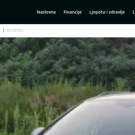
Naslovna
Financije
Ljepota i zdravlje
L