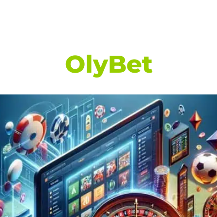
OlyBet