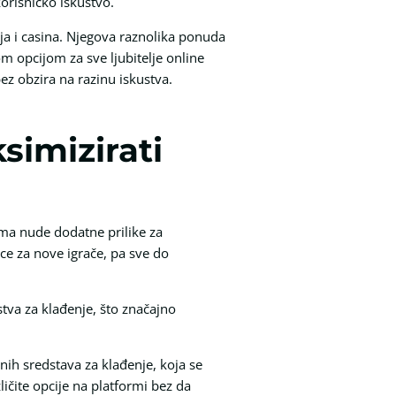
korisničko iskustvo.
nja i casina. Njegova raznolika ponuda
om opcijom za sve ljubitelje online
ez obzira na razinu iskustva.
simizirati
ima nude dodatne prilike za
e za nove igrače, pa sve do
dstva za klađenje, što značajno
ih sredstava za klađenje, koja se
ičite opcije na platformi bez da