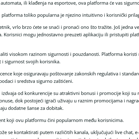
ra, automata, ili klađenja na esportove, ova platforma će vas sigur
 platforma toliko popularna je njezino intuitivno i korisnički pril
očetnik, vrlo brzo ćete se snaći i pronaći ono što tražite. Još jedna
 Korisnici mogu jednostavno preuzeti aplikaciju ili pristupiti pl
ti visokom razinom sigurnosti i pouzdanosti. Platforma koristi na
i sigurnost svojih korisnika.
icence koje osiguravaju poštovanje zakonskih regulativa i standar
podaci i sredstva sigurno zaštićeni.
izdvaja od konkurencije su atraktivni bonusi i promocije koji su 
bonuse, dok postojeći igrači uživaju u raznim promocijama i nag
žaju dodatne šanse za dobitak.
ment koji ovu platformu čini popularnom među korisnicima.
 se kontaktirati putem različitih kanala, uključujući live chat, e-