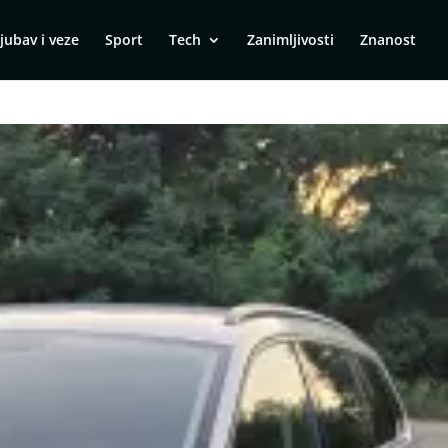
jubav i veze
Sport
Tech
Zanimljivosti
Znanost