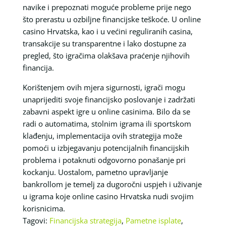
navike i prepoznati moguće probleme prije nego
što prerastu u ozbiljne financijske teškoće. U online
casino Hrvatska, kao i u većini reguliranih casina,
transakcije su transparentne i lako dostupne za
pregled, što igračima olakšava praćenje njihovih
financija.
Korištenjem ovih mjera sigurnosti, igrači mogu
unaprijediti svoje financijsko poslovanje i zadržati
zabavni aspekt igre u online casinima. Bilo da se
radi o automatima, stolnim igrama ili sportskom
klađenju, implementacija ovih strategija može
pomoći u izbjegavanju potencijalnih financijskih
problema i potaknuti odgovorno ponašanje pri
kockanju. Uostalom, pametno upravljanje
bankrollom je temelj za dugoročni uspjeh i uživanje
u igrama koje online casino Hrvatska nudi svojim
korisnicima.
Tagovi:
Financijska strategija
,
Pametne isplate
,