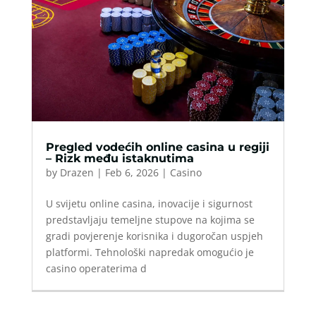
Pregled vodećih online casina u regiji
– Rizk među istaknutima
by
Drazen
|
Feb 6, 2026
|
Casino
U svijetu online casina, inovacije i sigurnost
predstavljaju temeljne stupove na kojima se
gradi povjerenje korisnika i dugoročan uspjeh
platformi. Tehnološki napredak omogućio je
casino operaterima d