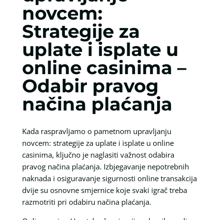
novcem:
Strategije za
uplate i isplate u
online casinima –
Odabir pravog
načina plaćanja
Kada raspravljamo o pametnom upravljanju
novcem: strategije za uplate i isplate u online
casinima, ključno je naglasiti važnost odabira
pravog načina plaćanja. Izbjegavanje nepotrebnih
naknada i osiguravanje sigurnosti online transakcija
dvije su osnovne smjernice koje svaki igrač treba
razmotriti pri odabiru načina plaćanja.