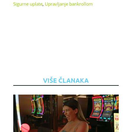
Sigurne uplate
,
Upravljanje bankrollom
VIŠE ČLANAKA