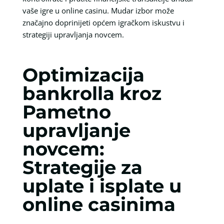
vaše igre u online casinu. Mudar izbor može
značajno doprinijeti općem igračkom iskustvu i
strategiji upravljanja novcem.
Optimizacija
bankrolla kroz
Pametno
upravljanje
novcem:
Strategije za
uplate i isplate u
online casinima