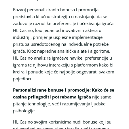
Razvoj personaliziranih bonusa i promocija
predstavlja ključnu strategiju u nastojanju da se
zadovolje raznolike preferencije i očekivanja igrača.
HL Casino, kao jedan od inovativnih aktera u
industriji, primjer je uspješne implementacije
pristupa usredotočenog na individualne potrebe
igrača. Kroz napredne analitičke alate i algoritme,
HL Casino analizira igračeve navike, preferencije u
igrama te njihovu interakciju s platformom kako bi
kreirali ponude koje će najbolje odgovarati svakom
pojedincu.
Personalizirane bonuse i promocije: Kako će se
casina prilagoditi potrebama igrača
nije samo
pitanje tehnologije, već i razumijevanja ljudske
psihologije.
HL Casino svojim korisnicima nudi bonuse koji su
prilagođeni ne samo ulogu igrača, već i vremenu