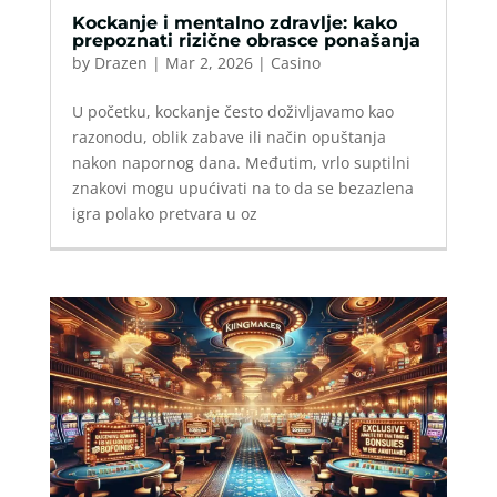
Kockanje i mentalno zdravlje: kako
prepoznati rizične obrasce ponašanja
by
Drazen
|
Mar 2, 2026
|
Casino
U početku, kockanje često doživljavamo kao
razonodu, oblik zabave ili način opuštanja
nakon napornog dana. Međutim, vrlo suptilni
znakovi mogu upućivati na to da se bezazlena
igra polako pretvara u oz