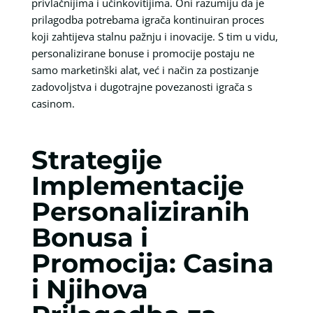
privlačnijima i učinkovitijima. Oni razumiju da je
prilagodba potrebama igrača kontinuiran proces
koji zahtijeva stalnu pažnju i inovacije. S tim u vidu,
personalizirane bonuse i promocije postaju ne
samo marketinški alat, već i način za postizanje
zadovoljstva i dugotrajne povezanosti igrača s
casinom.
Strategije
Implementacije
Personaliziranih
Bonusa i
Promocija: Casina
i Njihova