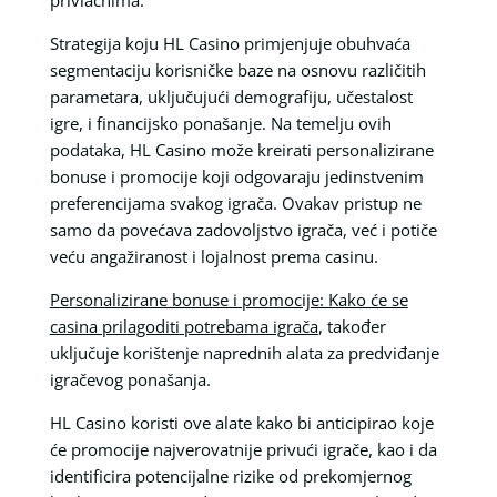
Strategija koju HL Casino primjenjuje obuhvaća
segmentaciju korisničke baze na osnovu različitih
parametara, uključujući demografiju, učestalost
igre, i financijsko ponašanje. Na temelju ovih
podataka, HL Casino može kreirati personalizirane
bonuse i promocije koji odgovaraju jedinstvenim
preferencijama svakog igrača. Ovakav pristup ne
samo da povećava zadovoljstvo igrača, već i potiče
veću angažiranost i lojalnost prema casinu.
Personalizirane bonuse i promocije: Kako će se
casina prilagoditi potrebama igrača
, također
uključuje korištenje naprednih alata za predviđanje
igračevog ponašanja.
HL Casino koristi ove alate kako bi anticipirao koje
će promocije najverovatnije privući igrače, kao i da
identificira potencijalne rizike od prekomjernog