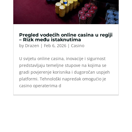
Pregled vodećih online casina u regiji
– Rizk među istaknutima
by
Drazen
|
Feb 6, 2026
|
Casino
U svijetu online casina, inovacije i sigurnost
predstavljaju temeljne stupove na kojima se
gradi povjerenje korisnika i dugoročan uspjeh
platformi. Tehnološki napredak omogućio je
casino operaterima d