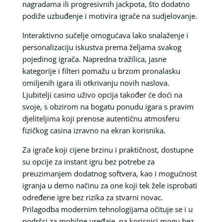
nagradama ili progresivnih jackpota, što dodatno
podiže uzbuđenje i motivira igrače na sudjelovanje.
Interaktivno sučelje omogućava lako snalaženje i
personalizaciju iskustva prema željama svakog
pojedinog igrača. Napredna tražilica, jasne
kategorije i filteri pomažu u brzom pronalasku
omiljenih igara ili otkrivanju novih naslova.
Ljubitelji casino uživo opcija također će doći na
svoje, s obzirom na bogatu ponudu igara s pravim
djeliteljima koji prenose autentičnu atmosferu
fizičkog casina izravno na ekran korisnika.
Za igrače koji cijene brzinu i praktičnost, dostupne
su opcije za instant igru bez potrebe za
preuzimanjem dodatnog softvera, kao i mogućnost
igranja u demo načinu za one koji tek žele isprobati
određene igre bez rizika za stvarni novac.
Prilagodba modernim tehnologijama očituje se i u
podršci za mobilne uređaje, pa korisnici mogu bez