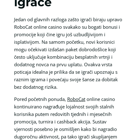
igrače
Jedan od glavnih razloga zašto igrači biraju upravo
RoboCat online casino svakako su bogati bonusi i
promocije koji čine igru još uzbudljivijom i
isplativijom. Na samom početku, novi korisnici
mogu očekivati izdašan paket dobrodošlice koji
često uključuje kombinaciju besplatnih vrtnji i
dodatnog novca na prvu uplatu. Ovakva vrsta
poticaja idealna je prilika da se igrači upoznaju s
raznim igrama i povećaju svoje šanse za dobitak
bez dodatnog rizika.
Pored početnih ponuda,
RoboCat
online casino
kontinuirano nagrađuje lojalnost svojih stalnih
korisnika putem redovitih tjednih i mjesečnih
promocija, turnira i cashback akcija. Sustav
vjernosti posebno je osmišljen kako bi nagradio
dugoročnu aktivnost, pa tako igrači skupljanjem