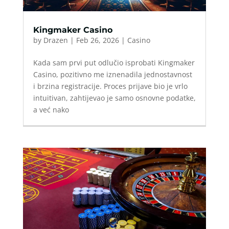
Kingmaker Casino
by
Drazen
|
Feb 26, 2026
|
Casino
Kada sam prvi put odlučio isprobati Kingmaker
Casino, pozitivno me iznenadila jednostavnost
i brzina registracije. Proces prijave bio je vrlo
intuitivan, zahtijevao je samo osnovne podatke,
a već nako