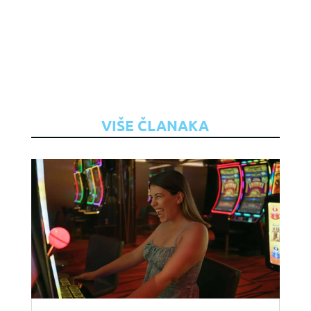
VIŠE ČLANAKA