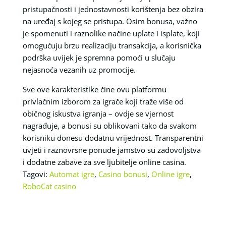
pristupačnosti i jednostavnosti korištenja bez obzira
na uređaj s kojeg se pristupa. Osim bonusa, važno
je spomenuti i raznolike načine uplate i isplate, koji
omogućuju brzu realizaciju transakcija, a korisnička
podrška uvijek je spremna pomoći u slučaju
nejasnoća vezanih uz promocije.
Sve ove karakteristike čine ovu platformu
privlačnim izborom za igrače koji traže više od
običnog iskustva igranja – ovdje se vjernost
nagrađuje, a bonusi su oblikovani tako da svakom
korisniku donesu dodatnu vrijednost. Transparentni
uvjeti i raznovrsne ponude jamstvo su zadovoljstva
i dodatne zabave za sve ljubitelje online casina.
Tagovi:
Automat igre
,
Casino bonusi
,
Online igre
,
RoboCat casino