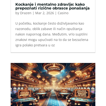
Kockanje i mentalno zdravlje: kako
prepoznati rizične obrasce ponašanja
by
Drazen
|
Mar 2, 2026
|
Casino
U početku, kockanje često doživljavamo kao
razonodu, oblik zabave ili način opuštanja
nakon napornog dana. Međutim, vrlo suptilni
znakovi mogu upućivati na to da se bezazlena
igra polako pretvara u oz