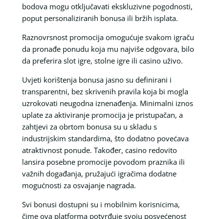
bodova mogu otključavati ekskluzivne pogodnosti,
poput personaliziranih bonusa ili bržih isplata.
Raznovrsnost promocija omogućuje svakom igraču
da pronađe ponudu koja mu najviše odgovara, bilo
da preferira slot igre, stolne igre ili casino uživo.
Uvjeti korištenja bonusa jasno su definirani i
transparentni, bez skrivenih pravila koja bi mogla
uzrokovati neugodna iznenađenja. Minimalni iznos
uplate za aktiviranje promocija je pristupačan, a
zahtjevi za obrtom bonusa su u skladu s
industrijskim standardima, što dodatno povećava
atraktivnost ponude. Također, casino redovito
lansira posebne promocije povodom praznika ili
važnih događanja, pružajući igračima dodatne
mogućnosti za osvajanje nagrada.
Svi bonusi dostupni su i mobilnim korisnicima,
čime ova platforma potvrđuje svoju posvećenost