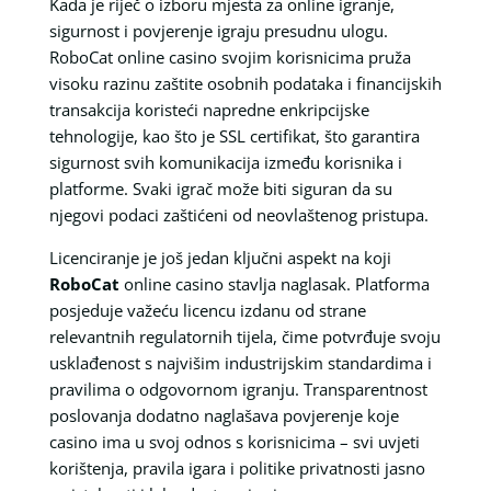
Kada je riječ o izboru mjesta za online igranje,
sigurnost i povjerenje igraju presudnu ulogu.
RoboCat online casino svojim korisnicima pruža
visoku razinu zaštite osobnih podataka i financijskih
transakcija koristeći napredne enkripcijske
tehnologije, kao što je SSL certifikat, što garantira
sigurnost svih komunikacija između korisnika i
platforme. Svaki igrač može biti siguran da su
njegovi podaci zaštićeni od neovlaštenog pristupa.
Licenciranje je još jedan ključni aspekt na koji
RoboCat
online casino stavlja naglasak. Platforma
posjeduje važeću licencu izdanu od strane
relevantnih regulatornih tijela, čime potvrđuje svoju
usklađenost s najvišim industrijskim standardima i
pravilima o odgovornom igranju. Transparentnost
poslovanja dodatno naglašava povjerenje koje
casino ima u svoj odnos s korisnicima – svi uvjeti
korištenja, pravila igara i politike privatnosti jasno