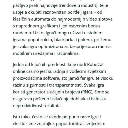
pažljivo prati najnovije trendove u industriji te je
uspjela okupiti raznovrstan portfelj igara – od
klasičnih automata do najmodernijih video slotova
s naprednom grafikom i jedinstvenim bonus
rundama. Uz to, igrači mogu uživati u stolnim
igrama poput ruleta, blackjacka i pokera, pri čemu
je svaka igra optimizirana za besprijekoran rad na
mobilnim uređajima i računalima.
Jedna od ključnih prednosti koje nudi RoboCat
online casino jest suradnja s vodećim svjetskim
proizvođačima softvera, što jamči fer igru te visoku
razinu sigurnosti i transparentnosti. Svaka igra
koristi generator slučajnih brojeva (RNG), čime se
osigurava pošteno izvlačenje dobitaka i istinsku
nepredvidivost rezultata.
Isto tako, često se uvode potpuno nove igre i
ekskluzivne značajke, poput turnira s vrijednim