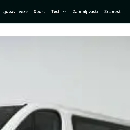
Ljubav i veze
Sport
Tech
Zanimljivosti
Znanost