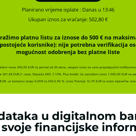
Planirano vrijeme isplate
: Danas u 13:46
Ukupan iznos za vraćanje:
502,80 €
ražimo platnu listu za iznose do 500 € na maksim
(postojeće korisnike):
nije potrebna verifikacija 
mogućnost odobrenja bez platne liste
raženi iznos 300,00 EUR na period od 30 dana, ukupan iznos sa svim pripadajućim troškovima 
e 301,68 EUR (1 rata). Najveća EKS: 7,15%, Plus kredit: Uz zatraženi iznos 1.000,00 EUR na p
 EUR, uz kamatnu stopu 0,00% te EKS 6,96 %, iznos Premije 16,70 EUR te iznos mjesečne rate 
dataka u digitalnom ba
i svoje financijske infor