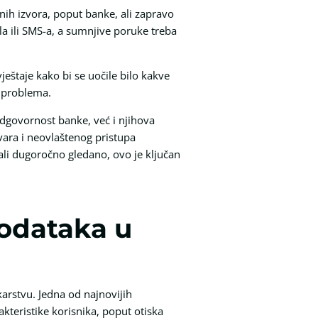
nih izvora, poput banke, ali zapravo
la ili SMS-a, a sumnjive poruke treba
ještaje kako bi se uočile bilo kakve
u problema.
dgovornost banke, već i njihova
vara i neovlaštenog pristupa
ali dugoročno gledano, ovo je ključan
podataka u
arstvu. Jedna od najnovijih
rakteristike korisnika, poput otiska