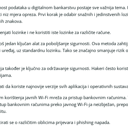
st podataka u digitalnom bankarstvu postaje sve važnija tema. Kak
 niz mjera opreza. Prvi korak je odabir snažnih i jedinstvenih loz
nih znakova.
jati lozinke i ne koristiti iste lozinke za različite račune.
 još jedan ključan alat za poboljšanje sigurnosti. Ova metoda zaht
i uređaj, uz standardnu lozinku. Tako se značajno smanjuje rizik o
ija također je ključno za održavanje sigurnosti. Hakeri često koris
cijama.
ti da koriste najnovije verzije svih aplikacija i operativnih sustava
likom korištenja javnih Wi-Fi mreža za pristup bankovnim računima.
tup bankovnim računima preko javnog Wi-Fi-ja neizbježan, prepor
itu.
rati se o različitim oblicima prijevara i phishing napada.