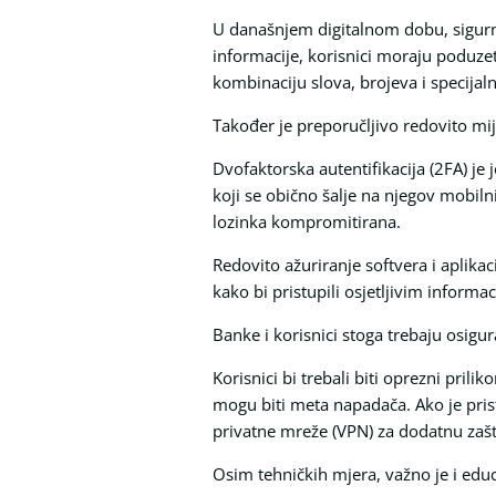
U današnjem digitalnom dobu, sigurno
informacije, korisnici moraju poduzeti
kombinaciju slova, brojeva i specijal
Također je preporučljivo redovito mijen
Dvofaktorska autentifikacija (2FA) je
koji se obično šalje na njegov mobiln
lozinka kompromitirana.
Redovito ažuriranje softvera i aplikac
kako bi pristupili osjetljivim informa
Banke i korisnici stoga trebaju osigura
Korisnici bi trebali biti oprezni pri
mogu biti meta napadača. Ako je pris
privatne mreže (VPN) za dodatnu zašt
Osim tehničkih mjera, važno je i educi