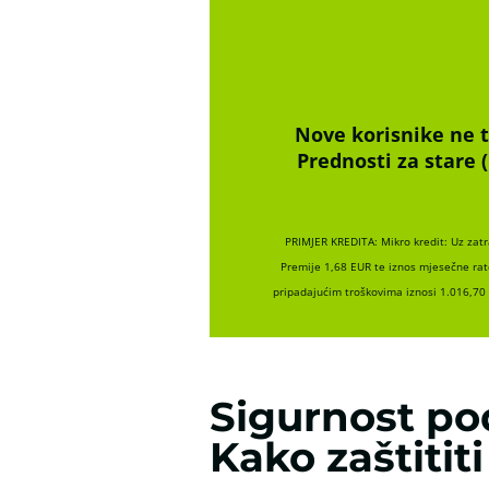
Nove korisnike ne t
Prednosti za stare 
PRIMJER KREDITA: Mikro kredit: Uz zat
Premije 1,68 EUR te iznos mjesečne rat
pripadajućim troškovima iznosi 1.016,70
Sigurnost po
Kako zaštitit