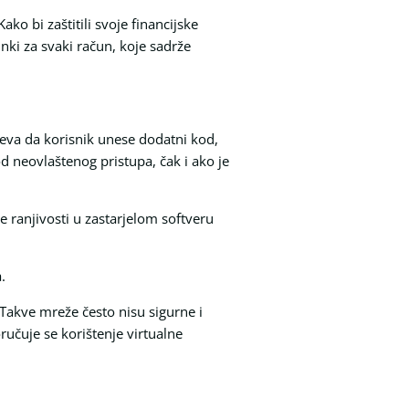
o bi zaštitili svoje financijske
inki za svaki račun, koje sadrže
ijeva da korisnik unese dodatni kod,
d neovlaštenog pristupa, čak i ako je
te ranjivosti u zastarjelom softveru
.
 Takve mreže često nisu sigurne i
učuje se korištenje virtualne