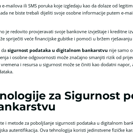
 e-mailova ili SMS poruka koje izgledaju kao da dolaze od legitim
da ne biste trebali dijeliti svoje osobne informacije putem e-mai
no je redovito provjeravati svoje bankovne izvještaje i kreditne izv
že spriječiti veće financijske gubitke i pomoći u bržem rješavanj
i da
sigurnost podataka u digitalnom bankarstvu
nije samo o
šenja i osobne odgovornosti može značajno smanjiti rizik od prije
 vremena i resursa u sigurnost može se činiti kao dodatni napor, 
dataka.
hnologije za Sigurnost 
ankarstvu
e i metode za poboljšanje sigurnosti podataka u digitalnom bank
jska autentifikacija. Ova tehnologija koristi jedinstvene fizičke ka