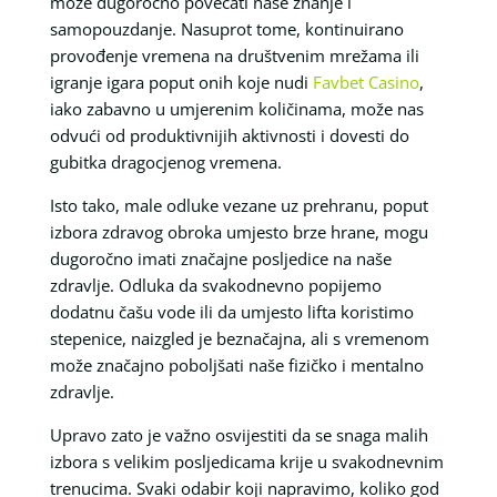
može dugoročno povećati naše znanje i
samopouzdanje. Nasuprot tome, kontinuirano
provođenje vremena na društvenim mrežama ili
igranje igara poput onih koje nudi
Favbet Casino
,
iako zabavno u umjerenim količinama, može nas
odvući od produktivnijih aktivnosti i dovesti do
gubitka dragocjenog vremena.
Isto tako, male odluke vezane uz prehranu, poput
izbora zdravog obroka umjesto brze hrane, mogu
dugoročno imati značajne posljedice na naše
zdravlje. Odluka da svakodnevno popijemo
dodatnu čašu vode ili da umjesto lifta koristimo
stepenice, naizgled je beznačajna, ali s vremenom
može značajno poboljšati naše fizičko i mentalno
zdravlje.
Upravo zato je važno osvijestiti da se snaga malih
izbora s velikim posljedicama krije u svakodnevnim
trenucima. Svaki odabir koji napravimo, koliko god