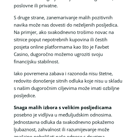
poslovne ili privatne.
S druge strane, zanemarivanje malih pozitivnih
navika može nas dovesti do neželjenih posljedica.
Na primjer, ako svakodnevno trošimo novac na
sitnice poput nepotrebnih kupovina ili čestih
posjeta online platformama kao što je Favbet
Casino, dugoročno možemo ugroziti svoju
financijsku stabilnost.
Iako povremena zabava i razonoda nisu štetne,
redovito donošenje sitnih odluka koje nisu u skladu
s našim dugoročnim ciljevima može imati ozbiljne
posljedice.
Snaga malih izbora s velikim posljedicama
posebno je vidljiva u međuljudskim odnosima.
Jednostavna odluka da svakodnevno pokažemo
ljubaznost, zahvalnost ili razumijevanje može
značajno poboljšati naše odnose s drugima.