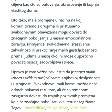
ciljeva kao što su putovanja, obrazovanje ili kupnja
vlastitog doma.
Isto tako, male promjene u načinu na koji
komuniciramo s drugima ili pristupamo
svakodnevnim obavezama mogu dovesti do
značajnih poboljšanja u našem emocionalnom
zdravlju. Primjerice, svakodnevno izražavanje
zahvalnosti ili prakticiranje malih gesti ljubaznosti
prema ljudima u našoj okolini može dugoročno
povećati osjećaj zadovoljstva i sreće.
Upravo je zato važno osvijestiti da je
snaga malih
izbora s velikim posljedicama
u njihovoj dosljednosti
i ustrajnosti. Svakodnevni mali koraci možda neće
odmah pokazati rezultate, ali će s vremenom
zasigurno dovesti do trajnih pozitivnih promjena
koje će značajno poboljšati kvalitetu našeg života.
Tagovi:
MaleOdluke
,
SnagaIzbora
,
VažniDetalji
,