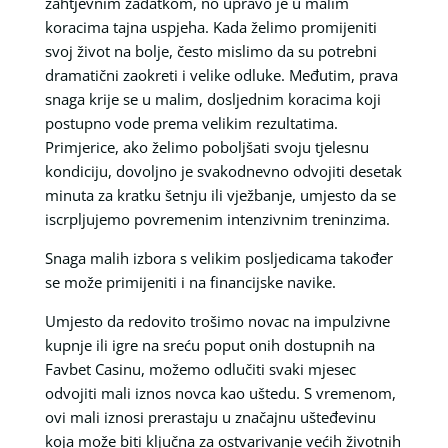
zahtjevnim zadatkom, no upravo je u malim
koracima tajna uspjeha. Kada želimo promijeniti
svoj život na bolje, često mislimo da su potrebni
dramatični zaokreti i velike odluke. Međutim, prava
snaga krije se u malim, dosljednim koracima koji
postupno vode prema velikim rezultatima.
Primjerice, ako želimo poboljšati svoju tjelesnu
kondiciju, dovoljno je svakodnevno odvojiti desetak
minuta za kratku šetnju ili vježbanje, umjesto da se
iscrpljujemo povremenim intenzivnim treninzima.
Snaga malih izbora s velikim posljedicama također
se može primijeniti i na financijske navike.
Umjesto da redovito trošimo novac na impulzivne
kupnje ili igre na sreću poput onih dostupnih na
Favbet Casinu, možemo odlučiti svaki mjesec
odvojiti mali iznos novca kao uštedu. S vremenom,
ovi mali iznosi prerastaju u značajnu ušteđevinu
koja može biti ključna za ostvarivanje većih životnih