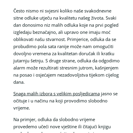
Često nismo ni svjesni koliko naše svakodnevne
sitne odluke utječu na kvalitetu našeg života. Svaki
dan donosimo niz malih odluka koje na prvi pogled
izgledaju beznačajno, ali upravo one imaju moć
oblikovati našu stvarnost. Primjerice, odluka da se
probudimo pola sata ranije može nam omogućiti
dovoljno vremena za kvalitetan doručak ili kratku
jutarnju šetnju. S druge strane, odluka da odgodimo
alarm može rezultirati stresnim jutrom, kašnjenjem
na posao i osjećajem nezadovoljstva tijekom cijelog
dana.
Snaga malih izbora s velikim posljedicama
jasno se
očituje i u načinu na koji provodimo slobodno
vrijeme.
Na primjer, odluka da slobodno vrijeme
provedemo učeći nove vještine ili čitajući knjigu