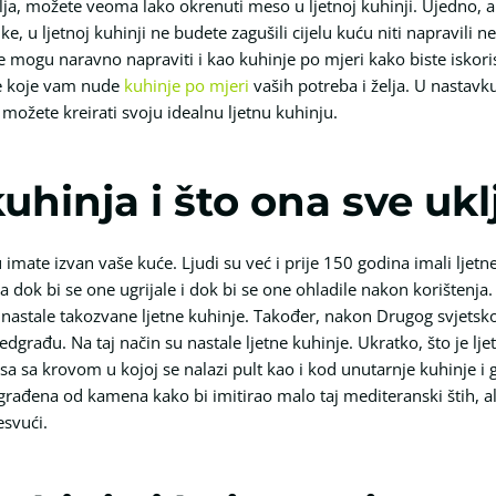
ilja, možete veoma lako okrenuti meso u ljetnoj kuhinji. Ujedno, a
e, u ljetnoj kuhinji ne budete zagušili cijelu kuću niti napravili n
 se mogu naravno napraviti i kao kuhinje po mjeri kako biste iskori
me koje vam nude
kuhinje po mjeri
vaših potreba i želja. U nastav
i možete kreirati svoju idealnu ljetnu kuhinju.
kuhinja i što ona sve uk
 imate izvan vaše kuće. Ljudi su već i prije 150 godina imali ljet
ok bi se one ugrijale i dok bi se one ohladile nakon korištenja. L
su nastale takozvane ljetne kuhinje. Također, nakon Drugog svjetskog 
predgrađu. Na taj način su nastale ljetne kuhinje. Ukratko, što je l
 sa krovom u kojoj se nalazi pult kao i kod unutarnje kuhinje i gd
zgrađena od kamena kako bi imitirao malo taj mediteranski štih, al
esvući.