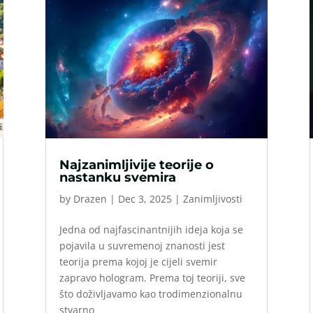
Najzanimljivije teorije o
nastanku svemira
by
Drazen
|
Dec 3, 2025
|
Zanimljivosti
Jedna od najfascinantnijih ideja koja se
pojavila u suvremenoj znanosti jest
teorija prema kojoj je cijeli svemir
zapravo hologram. Prema toj teoriji, sve
što doživljavamo kao trodimenzionalnu
stvarno