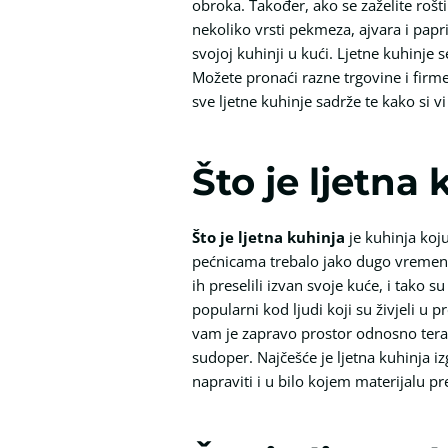
obroka. Također, ako se zaželite rošt
nekoliko vrsti pekmeza, ajvara i paprik
svojoj kuhinji u kući. Ljetne kuhinje
Možete pronaći razne trgovine i fir
sve ljetne kuhinje sadrže te kako si v
Što je ljetna 
Što je ljetna kuhinja
je kuhinja koju
pećnicama trebalo jako dugo vremena d
ih preselili izvan svoje kuće, i tako 
popularni kod ljudi koji su živjeli u 
vam je zapravo prostor odnosno terasa
sudoper. Najčešće je ljetna kuhinja i
napraviti i u bilo kojem materijalu pr