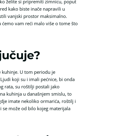
ko želite si pripremiti zimnicu, poput
ered kako biste inače napravili u
stili vanjski prostor maksimalno.
ku ćemo vam reći malo više o tome što
ljučuje?
ne kuhinje. U tom periodu je
judi koji su i imali pećnice, bi onda
rata, su roštilji postali jako
jetna kuhinja u današnjem smislu, to
je imate nekoliko ormarića, roštilj i
i se može od bilo kojeg materijala