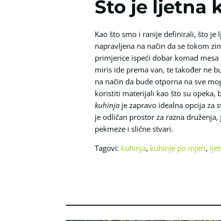
Što je ljetna
Kao što smo i ranije definirali, što je
napravljena na način da se tokom zime
primjerice ispeći dobar komad mesa pop
miris ide prema van, te također ne bud
na način da bude otporna na sve mogu
koristiti materijali kao što su opeka, 
kuhinja
je zapravo idealna opcija za s
je odličan prostor za razna druženja, 
pekmeze i slične stvari.
Tagovi:
kuhinja
,
kuhinje po mjeri
,
lje