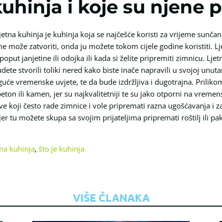
 kuhinja i koje su njene 
 ljetna kuhinja je kuhinja koja se najčešće koristi za vrijeme sunčan
 može zatvoriti, onda ju možete tokom cijele godine koristiti. Lje
ut janjetine ili odojka ili kada si želite pripremiti zimnicu. Lje
ete stvorili toliki nered kako biste inače napravili u svojoj unutar
će vremenske uvjete, te da bude izdržljiva i dugotrajna. Priliko
beton ili kamen, jer su najkvalitetniji te su jako otporni na vremens
ve koji često rade zimnice i vole pripremati razna ugošćavanja i 
jer tu možete skupa sa svojim prijateljima pripremati roštilj ili pa
tna kuhinja
,
što je kuhinja
VIŠE ČLANAKA