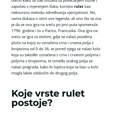
otkrio kako se tlak snižava sa povećanjem visine i
započeo s mjerenjem tlaka, koristio
rulet
kao
nekovrsnu metodu određivanja vjerojatnost. No,
nema dokaza o istini ove legende, ali ono što se zna
je da se ova igra na sreću po prvi puta spomenula
1796. godine i to u Parizu, Francuska. Ova igra na
sreću se igra za stolom, gdje se nalazi posebna
ploča na kojoj su označena crna i crvena polja s
brojevima od 0 do 36, te pored njega se nalazi kolo
koja su također označena s crno i crvenim poljima i
poljima s brojevima, te između svakog polja se
nalazi pregrada, kako bi loptica koja se baci u kolo
mogla lakše odskočiti do drugog polja.
Koje vrste rulet
postoje?