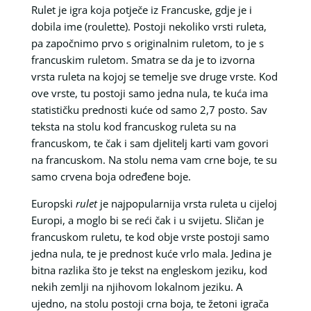
Rulet je igra koja potječe iz Francuske, gdje je i
dobila ime (roulette). Postoji nekoliko vrsti ruleta,
pa započnimo prvo s originalnim ruletom, to je s
francuskim ruletom. Smatra se da je to izvorna
vrsta ruleta na kojoj se temelje sve druge vrste. Kod
ove vrste, tu postoji samo jedna nula, te kuća ima
statističku prednosti kuće od samo 2,7 posto. Sav
teksta na stolu kod francuskog ruleta su na
francuskom, te čak i sam djelitelj karti vam govori
na francuskom. Na stolu nema vam crne boje, te su
samo crvena boja određene boje.
Europski
rulet
je najpopularnija vrsta ruleta u cijeloj
Europi, a moglo bi se reći čak i u svijetu. Sličan je
francuskom ruletu, te kod obje vrste postoji samo
jedna nula, te je prednost kuće vrlo mala. Jedina je
bitna razlika što je tekst na engleskom jeziku, kod
nekih zemlji na njihovom lokalnom jeziku. A
ujedno, na stolu postoji crna boja, te žetoni igrača