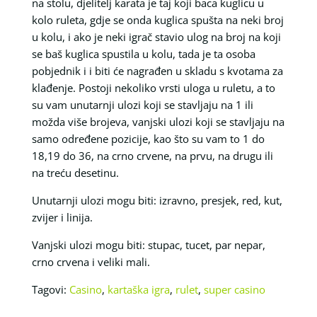
na stolu, djelitelj karata je taj koji baca kuglicu u
kolo ruleta, gdje se onda kuglica spušta na neki broj
u kolu, i ako je neki igrač stavio ulog na broj na koji
se baš kuglica spustila u kolu, tada je ta osoba
pobjednik i i biti će nagrađen u skladu s kvotama za
klađenje. Postoji nekoliko vrsti uloga u ruletu, a to
su vam unutarnji ulozi koji se stavljaju na 1 ili
možda više brojeva, vanjski ulozi koji se stavljaju na
samo određene pozicije, kao što su vam to 1 do
18,19 do 36, na crno crvene, na prvu, na drugu ili
na treću desetinu.
Unutarnji ulozi mogu biti: izravno, presjek, red, kut,
zvijer i linija.
Vanjski ulozi mogu biti: stupac, tucet, par nepar,
crno crvena i veliki mali.
Tagovi:
Casino
,
kartaška igra
,
rulet
,
super casino