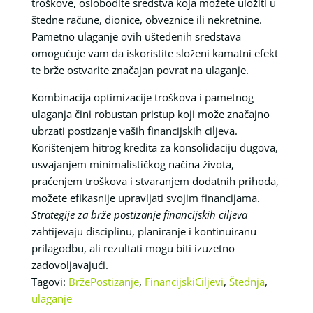
troškove, oslobodite sredstva koja možete uložiti u
štedne račune, dionice, obveznice ili nekretnine.
Pametno ulaganje ovih ušteđenih sredstava
omogućuje vam da iskoristite složeni kamatni efekt
te brže ostvarite značajan povrat na ulaganje.
Kombinacija optimizacije troškova i pametnog
ulaganja čini robustan pristup koji može značajno
ubrzati postizanje vaših financijskih ciljeva.
Korištenjem hitrog kredita za konsolidaciju dugova,
usvajanjem minimalističkog načina života,
praćenjem troškova i stvaranjem dodatnih prihoda,
možete efikasnije upravljati svojim financijama.
Strategije za brže postizanje financijskih ciljeva
zahtijevaju disciplinu, planiranje i kontinuiranu
prilagodbu, ali rezultati mogu biti izuzetno
zadovoljavajući.
Tagovi:
BržePostizanje
,
FinancijskiCiljevi
,
Štednja
,
ulaganje