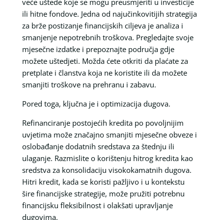
veće uštede koje se mogu preusmjeriti u investicije
ili hitne fondove. Jedna od najučinkovitijih strategija
za brže postizanje financijskih ciljeva je analiza i
smanjenje nepotrebnih troškova. Pregledajte svoje
mjesečne izdatke i prepoznajte područja gdje
možete uštedjeti. Možda ćete otkriti da plaćate za
pretplate i članstva koja ne koristite ili da možete
smanjiti troškove na prehranu i zabavu.
Pored toga, ključna je i optimizacija dugova.
Refinanciranje postojećih kredita po povoljnijim
uvjetima može značajno smanjiti mjesečne obveze i
oslobađanje dodatnih sredstava za štednju ili
ulaganje. Razmislite o korištenju hitrog kredita kao
sredstva za konsolidaciju visokokamatnih dugova.
Hitri kredit, kada se koristi pažljivo i u kontekstu
šire financijske strategije, može pružiti potrebnu
financijsku fleksibilnost i olakšati upravljanje
dugovima.