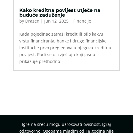
Kako kreditna povijest utječe na
buduće zaduženje
by
Drazen
|
Jun 12, 2025
|
Financije
Kada pojedinac zatraži kredit ili bilo kakvu
vrstu financiranja, banke i druge financijske
institucije prvo pregledavaju njegovu kreditnu
povijest. Radi se o izvještaju koji jasno
prikazuje prethodno
Igre na sreću mogu uzrokovati ovisnost. Igraj
odgovorno. Osobama mlađim od 18 godina nije