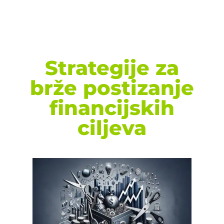
Strategije za
brže postizanje
financijskih
ciljeva