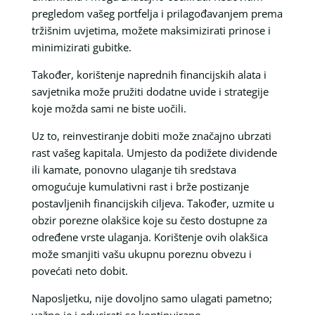
pregledom vašeg portfelja i prilagođavanjem prema
tržišnim uvjetima, možete maksimizirati prinose i
minimizirati gubitke.
Također, korištenje naprednih financijskih alata i
savjetnika može pružiti dodatne uvide i strategije
koje možda sami ne biste uočili.
Uz to, reinvestiranje dobiti može značajno ubrzati
rast vašeg kapitala. Umjesto da podižete dividende
ili kamate, ponovno ulaganje tih sredstava
omogućuje kumulativni rast i brže postizanje
postavljenih financijskih ciljeva. Također, uzmite u
obzir porezne olakšice koje su često dostupne za
određene vrste ulaganja. Korištenje ovih olakšica
može smanjiti vašu ukupnu poreznu obvezu i
povećati neto dobit.
Naposljetku, nije dovoljno samo ulagati pametno;
važno je i educirati se kontinuirano.