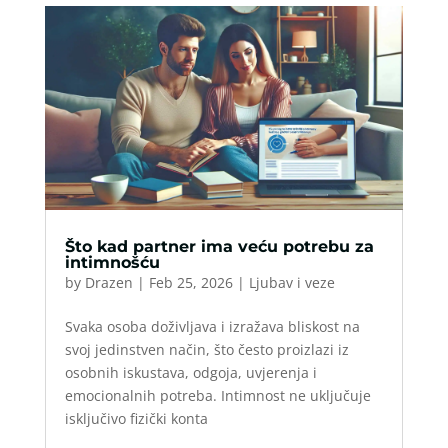
Što kad partner ima veću potrebu za
intimnošću
by
Drazen
|
Feb 25, 2026
|
Ljubav i veze
Svaka osoba doživljava i izražava bliskost na
svoj jedinstven način, što često proizlazi iz
osobnih iskustava, odgoja, uvjerenja i
emocionalnih potreba. Intimnost ne uključuje
isključivo fizički konta