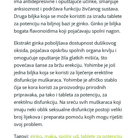
ima antidepresivne i opuštajuće učinke, smanjuje
anksioznost i podržava funkciju živčanog sustava.
Druga biljka koja se može koristiti za izradu tablete
za potenciju na biljnoj bazi je ginko. Ginko je biljka
bogata flavonoidima koji pojačavaju spolni nagon.
Ekstrakt ginka poboljšava dostupnost dušikovog
oksida, pojačava opskrbu spolnih organa krvlju i
omogućuje opuštanje žila glatkih mišića, što
povećava šanse za bržu erekciju. Yohimbe je još
jedna biljka koja se koristi za liječenje erektilne
disfunkcije muškaraca. Yohimbe je afričko stablo
čija se kora koristi za proizvodnju prirodnih
pripravaka, pa tako i tableta za potenciju, za
erektilnu disfunkciju. Na sreću svih muškaraca koji
imaju neki oblik seksualne disfunkcije postoji veliki
broj lijekova i preparata pomoću kojih mogu riješiti
svoj problem.
Tagovi:
ginko
,
maka
,
spolni ud
,
tablete za potenciju