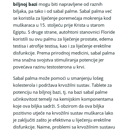
biljnoj bazi
mogu biti napravljene od raznih
biljaka, pa tako i od sabal palme. Sabal palma već
se koristila za liječenje poremećaja mokrenja kod
muškaraca u 15. stoljeću prije Krista u starom
Egiptu. S druge strane, autohtoni stanovnici Floride
koristili su ovu palmu za liječenje prostate, edema
testisa i atrofije testisa, kao i za liječenje erektilne
disfunkcije. Prema prirodnoj medicini, sabal palma
ima snažna svojstva stimuliranja potencije jer
povećava razinu testosterona u krvi.
Sabal palma može pomoći u smanjenju lošeg
kolesterola i podržava krvožilni sustav. Tablete za
potenciju na biljnoj bazi, tj. na bazi sabal palme
učinkovitost temelji na kemijskim komponentama
koje ova biljka sadrži. S obzirom da ova biljka
pozitivno utječe na krvožilni sustav muškarca lako
je zaključiti zašto je efektivna u liječenju erektilne
disfunkcije. Naime, problemi sa krvožilnim sustavu