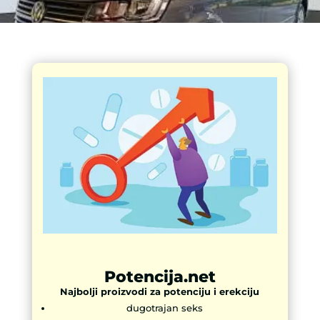
Potencija.net
Najbolji proizvodi za potenciju i erekciju
dugotrajan seks