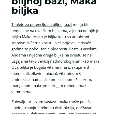
biljnoj bazi, Maka
biljka
Tablete za potenciju na biljnoj bazi
mogu biti
temeljene na različitim biljkama, a jedna od njih je
biljka Maka. Maka je biljka koju su autohtoni
stanovnici Perua koristili već prije dvije tisuće
godina za poboljšanje plodnosti. Raste u visokim
Andama i nijedna druga biljka na svijetu se ne
uzgaja na tako velikoj nadmorskoj visini kao maka.
Ova biljka je bogata vitaminima iz skupine B
(tiamin, riboflavin i niacin), vitaminom C,
aminokiselinama, cinkom, selenom, željezom,
manganom, bakrom i drugim mineralima i
vitaminima.
Zahvaljujući svom sastavu maka može pojačati
libido, smanjiti erektilnu disfunkciju, održavati
prostatu u dobrom stanju, regulirati hormonalni