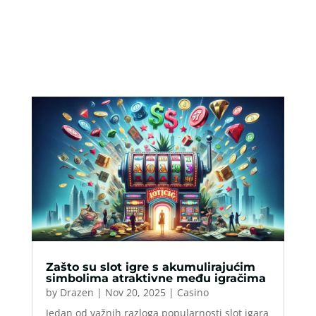
Zašto su slot igre s akumulirajućim
simbolima atraktivne među igračima
by
Drazen
|
Nov 20, 2025
|
Casino
Jedan od važnih razloga popularnosti slot igara