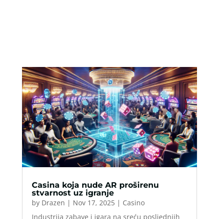
Casina koja nude AR proširenu
stvarnost uz igranje
by
Drazen
|
Nov 17, 2025
|
Casino
Industrija zabave i igara na sreću posljednjih