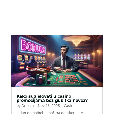
Kako sudjelovati u casino
promocijama bez gubitka novca?
by
Drazen
|
Nov 16, 2025
|
Casino
Jedan od najboljih načina da iskoristite