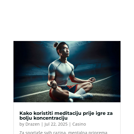
Kako koristiti meditaciju prije igre za
bolju koncentraciju
by
Drazen
|
Jul 22, 2025
|
Casino
Za sportaše svih razina, mentalna priprema