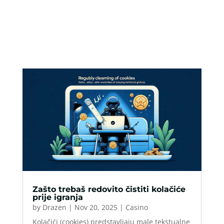
Zašto trebaš redovito čistiti kolačiće
prije igranja
by
Drazen
|
Nov 20, 2025
|
Casino
Kolačići (cookies) predstavljaju male tekstualne