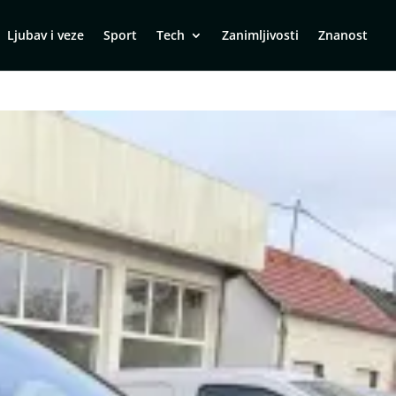
Ljubav i veze
Sport
Tech
Zanimljivosti
Znanost