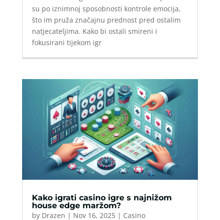
su po iznimnoj sposobnosti kontrole emocija,
što im pruža značajnu prednost pred ostalim
natjecateljima. Kako bi ostali smireni i
fokusirani tijekom igr
Kako igrati casino igre s najnižom
house edge maržom?
by
Drazen
|
Nov 16, 2025
|
Casino