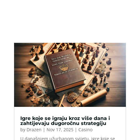
Igre koje se igraju kroz više dana i
zahtijevaju dugoročnu strategiju
by
Drazen
|
Nov 17, 2025
|
Casino
U današnjem užurbanom svijetu, igre koje se