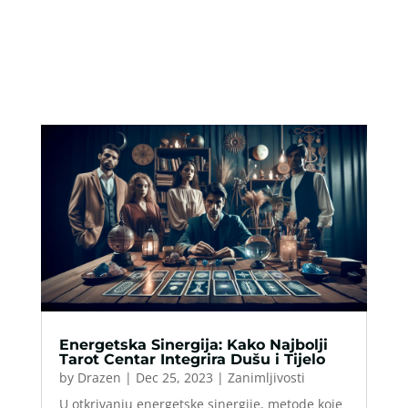
Energetska Sinergija: Kako Najbolji
Tarot Centar Integrira Dušu i Tijelo
by
Drazen
|
Dec 25, 2023
|
Zanimljivosti
U otkrivanju energetske sinergije, metode koje