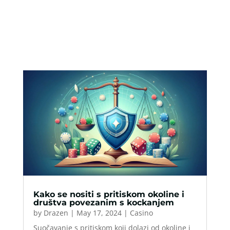
Kako se nositi s pritiskom okoline i
društva povezanim s kockanjem
by
Drazen
|
May 17, 2024
|
Casino
Suočavanje s pritiskom koji dolazi od okoline i