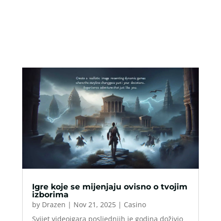
Igre koje se mijenjaju ovisno o tvojim
izborima
by
Drazen
|
Nov 21, 2025
|
Casino
Svijet videoigara posljednjih je godina doživio