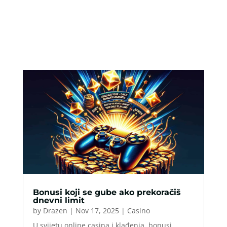
Bonusi koji se gube ako prekoračiš
dnevni limit
by
Drazen
|
Nov 17, 2025
|
Casino
U svijetu online casina i klađenja, bonusi