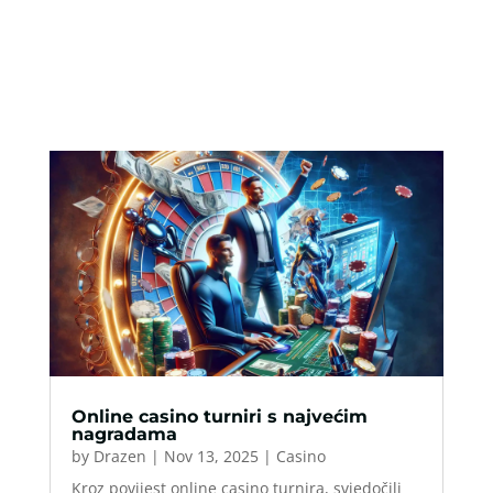
Online casino turniri s najvećim
nagradama
by
Drazen
|
Nov 13, 2025
|
Casino
Kroz povijest online casino turnira, svjedočili