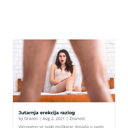
Jutarnja erekcija razlog
by
Drazen
|
Aug 2, 2021
|
Znanost
Vjerojatno se svaki muškarac dosada u svom