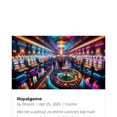
Royalgame
by
Drazen
|
Apr 25, 2025
|
Casino
Ako ste u potrazi za online casinom koji nudi