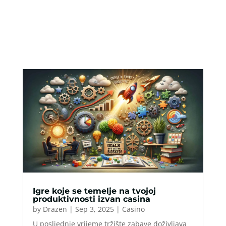
Igre koje se temelje na tvojoj
produktivnosti izvan casina
by
Drazen
|
Sep 3, 2025
|
Casino
U posljednje vrijeme tržište zabave doživljava