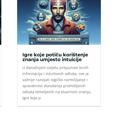
Igre koje potiču korištenje
znanja umjesto intuicije
U današnjem svijetu prepunom brzih
informacija i intuitivnih odluka, sve je
važnije razvijati logičko razmišljanje i
sposobnost donošenja promišljenih
odluka temeljenih na stvarnom znanju.
Igre koje p