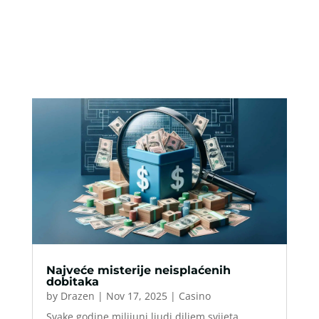
Najveće misterije neisplaćenih
dobitaka
by
Drazen
|
Nov 17, 2025
|
Casino
Svake godine milijuni ljudi diljem svijeta