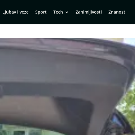
Ljubav i veze
Sport
Tech
Zanimljivosti
Znanost