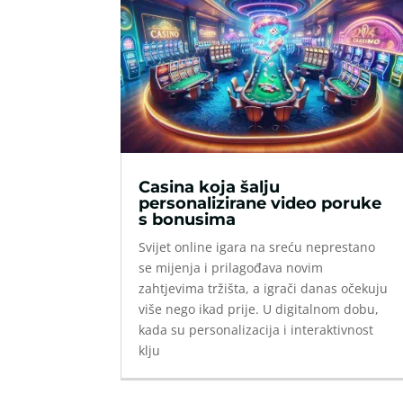
Casina koja šalju
personalizirane video poruke
s bonusima
Svijet online igara na sreću neprestano
se mijenja i prilagođava novim
zahtjevima tržišta, a igrači danas očekuju
više nego ikad prije. U digitalnom dobu,
kada su personalizacija i interaktivnost
klju